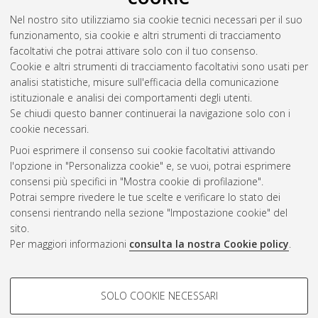
[Dissertation thesis], Alma Mater Studiorum Università di
Nel nostro sito utilizziamo sia cookie tecnici necessari per il suo
Bologna. Dottorato di ricerca in
Scienza politica
, 21 Ciclo. DOI
funzionamento, sia cookie e altri strumenti di tracciamento
10.6092/unibo/amsdottorato/1691.
facoltativi che potrai attivare solo con il tuo consenso.
Cookie e altri strumenti di tracciamento facoltativi sono usati per
Questa lista e' stata generata il
Sat Aug 8 20:46:24 2026
analisi statistiche, misure sull'efficacia della comunicazione
CEST
.
istituzionale e analisi dei comportamenti degli utenti.
Se chiudi questo banner continuerai la navigazione solo con i
cookie necessari.
Atom
Puoi esprimere il consenso sui cookie facoltativi attivando
Rss 1.0
l'opzione in "Personalizza cookie" e, se vuoi, potrai esprimere
consensi più specifici in "Mostra cookie di profilazione".
Rss 2.0
Potrai sempre rivedere le tue scelte e verificare lo stato dei
consensi rientrando nella sezione "Impostazione cookie" del
sito.
AMS Dottorato
Per maggiori informazioni
consulta la nostra Cookie policy
.
ISSN: 2038-7946
Servizio implementato e gestito da
AlmaDL
Impostazioni Cookie
COOKIE DI PROFILAZIONE -
SOLO COOKIE NECESSARI
Informativa sulla privacy
FACOLTATIVI
Condizioni d’uso del sito