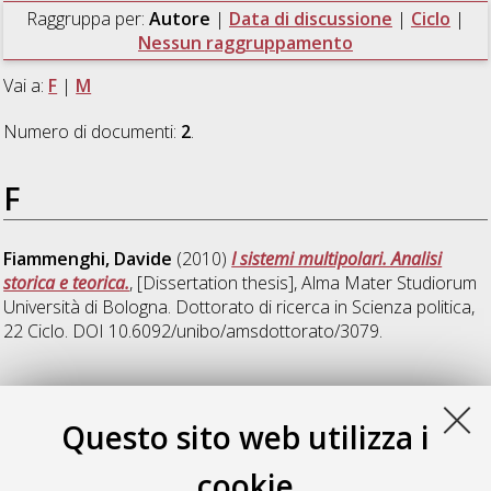
Raggruppa per:
Autore
|
Data di discussione
|
Ciclo
|
Nessun raggruppamento
Vai a:
F
|
M
Numero di documenti:
2
.
F
Fiammenghi, Davide
(2010)
I sistemi multipolari. Analisi
storica e teorica.
, [Dissertation thesis], Alma Mater Studiorum
Università di Bologna. Dottorato di ricerca in
Scienza politica
,
22 Ciclo. DOI 10.6092/unibo/amsdottorato/3079.
M
Questo sito web utilizza i
Maiani, Vittorio
(2009)
Politica estera e strategie di sicurezza.
cookie
L'Europa del XVII secolo e la preponderanza francese
,