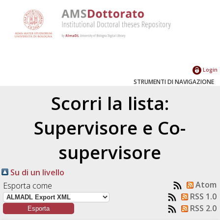
Login
STRUMENTI DI NAVIGAZIONE
Scorri la lista:
Supervisore e Co-
supervisore
Su di un livello
Atom
Esporta come
RSS 1.0
RSS 2.0