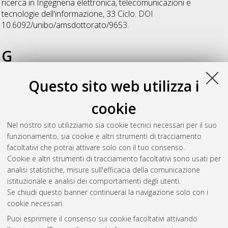
ricerca in
Ingegneria elettronica, telecomunicazioni e
tecnologie dell'informazione
, 33 Ciclo. DOI
10.6092/unibo/amsdottorato/9653.
G
Questo sito web utilizza i
Grilli, Pasquale Manuele
(2023)
Radio frequency
communication and fault detection for railway signalling
,
cookie
[Dissertation thesis], Alma Mater Studiorum Università di
Bologna. Dottorato di ricerca in
Ingegneria elettronica,
Nel nostro sito utilizziamo sia cookie tecnici necessari per il suo
telecomunicazioni e tecnologie dell'informazione
, 35 Ciclo.
funzionamento, sia cookie e altri strumenti di tracciamento
DOI 10.48676/unibo/amsdottorato/10977.
facoltativi che potrai attivare solo con il tuo consenso.
Cookie e altri strumenti di tracciamento facoltativi sono usati per
Questa lista e' stata generata il
Wed Aug 5 20:47:42 2026
analisi statistiche, misure sull'efficacia della comunicazione
CEST
.
istituzionale e analisi dei comportamenti degli utenti.
Se chiudi questo banner continuerai la navigazione solo con i
cookie necessari.
Atom
Puoi esprimere il consenso sui cookie facoltativi attivando
Rss 1.0