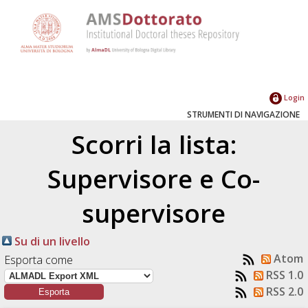
Login
STRUMENTI DI NAVIGAZIONE
Scorri la lista:
Supervisore e Co-
supervisore
Su di un livello
Atom
Esporta come
RSS 1.0
RSS 2.0