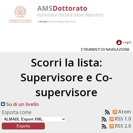
Login
STRUMENTI DI NAVIGAZIONE
Scorri la lista:
Supervisore e Co-
supervisore
Su di un livello
Atom
Esporta come
RSS 1.0
RSS 2.0