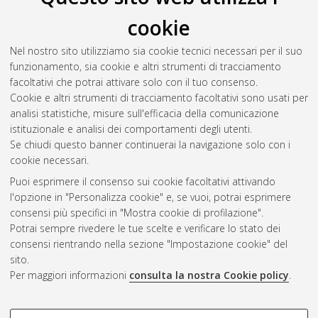
Guo, Rui
(2025)
Understanding long-term multi-year drought
cookie
characteristics in Europe under climate change
, [Dissertation
thesis], Alma Mater Studiorum Università di Bologna.
Nel nostro sito utilizziamo sia cookie tecnici necessari per il suo
Dottorato di ricerca in
Ingegneria civile, chimica, ambientale e
funzionamento, sia cookie e altri strumenti di tracciamento
dei materiali
, 37 Ciclo.
facoltativi che potrai attivare solo con il tuo consenso.
Cookie e altri strumenti di tracciamento facoltativi sono usati per
Questa lista e' stata generata il
Thu Aug 6 20:48:41 2026
analisi statistiche, misure sull'efficacia della comunicazione
CEST
.
istituzionale e analisi dei comportamenti degli utenti.
Se chiudi questo banner continuerai la navigazione solo con i
cookie necessari.
Atom
Puoi esprimere il consenso sui cookie facoltativi attivando
Rss 1.0
l'opzione in "Personalizza cookie" e, se vuoi, potrai esprimere
consensi più specifici in "Mostra cookie di profilazione".
Rss 2.0
Potrai sempre rivedere le tue scelte e verificare lo stato dei
consensi rientrando nella sezione "Impostazione cookie" del
sito.
AMS Dottorato
Per maggiori informazioni
consulta la nostra Cookie policy
.
ISSN: 2038-7946
Servizio implementato e gestito da
AlmaDL
Impostazioni Cookie
COOKIE DI PROFILAZIONE -