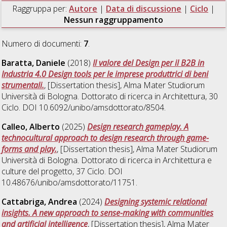
Raggruppa per:
Autore
|
Data di discussione
|
Ciclo
|
Nessun raggruppamento
Numero di documenti:
7
.
Baratta, Daniele
(2018)
Il valore del Design per il B2B in
Industria 4.0 Design tools per le imprese produttrici di beni
strumentali.
, [Dissertation thesis], Alma Mater Studiorum
Università di Bologna. Dottorato di ricerca in
Architettura
, 30
Ciclo. DOI 10.6092/unibo/amsdottorato/8504.
Calleo, Alberto
(2025)
Design research gameplay. A
technocultural approach to design research through game-
forms and play.
, [Dissertation thesis], Alma Mater Studiorum
Università di Bologna. Dottorato di ricerca in
Architettura e
culture del progetto
, 37 Ciclo. DOI
10.48676/unibo/amsdottorato/11751.
Cattabriga, Andrea
(2024)
Designing systemic relational
insights. A new approach to sense-making with communities
and artificial intelligence
, [Dissertation thesis], Alma Mater