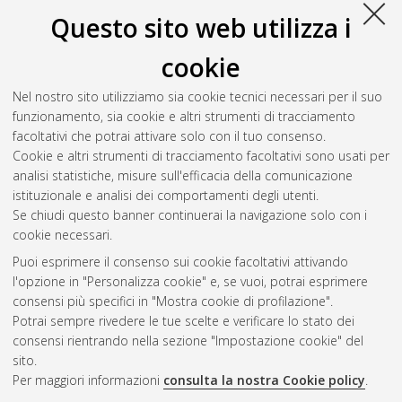
10.48676/unibo/amsdottorato/10916.
Questo sito web utilizza i
Vai, Elena
(2021)
INCORPOREAL CITIES. Dalle città creative al
cookie
commoning design delle comunità progettanti
, [Dissertation
thesis], Alma Mater Studiorum Università di Bologna.
Nel nostro sito utilizziamo sia cookie tecnici necessari per il suo
Dottorato di ricerca in
Architettura e culture del progetto
, 33
funzionamento, sia cookie e altri strumenti di tracciamento
Ciclo. DOI 10.48676/unibo/amsdottorato/9633.
facoltativi che potrai attivare solo con il tuo consenso.
Cookie e altri strumenti di tracciamento facoltativi sono usati per
Questa lista e' stata generata il
Sat Aug 8 20:46:48 2026
analisi statistiche, misure sull'efficacia della comunicazione
CEST
.
istituzionale e analisi dei comportamenti degli utenti.
Se chiudi questo banner continuerai la navigazione solo con i
cookie necessari.
Atom
Puoi esprimere il consenso sui cookie facoltativi attivando
Rss 1.0
l'opzione in "Personalizza cookie" e, se vuoi, potrai esprimere
consensi più specifici in "Mostra cookie di profilazione".
Rss 2.0
Potrai sempre rivedere le tue scelte e verificare lo stato dei
consensi rientrando nella sezione "Impostazione cookie" del
sito.
AMS Dottorato
Per maggiori informazioni
consulta la nostra Cookie policy
.
ISSN: 2038-7946