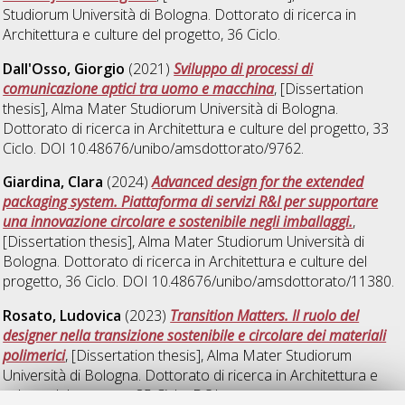
Studiorum Università di Bologna. Dottorato di ricerca in
Architettura e culture del progetto
, 36 Ciclo.
Dall'Osso, Giorgio
(2021)
Sviluppo di processi di
comunicazione aptici tra uomo e macchina
, [Dissertation
thesis], Alma Mater Studiorum Università di Bologna.
Dottorato di ricerca in
Architettura e culture del progetto
, 33
Ciclo. DOI 10.48676/unibo/amsdottorato/9762.
Giardina, Clara
(2024)
Advanced design for the extended
packaging system. Piattaforma di servizi R&I per supportare
una innovazione circolare e sostenibile negli imballaggi.
,
[Dissertation thesis], Alma Mater Studiorum Università di
Bologna. Dottorato di ricerca in
Architettura e culture del
progetto
, 36 Ciclo. DOI 10.48676/unibo/amsdottorato/11380.
Rosato, Ludovica
(2023)
Transition Matters. Il ruolo del
designer nella transizione sostenibile e circolare dei materiali
polimerici
, [Dissertation thesis], Alma Mater Studiorum
Università di Bologna. Dottorato di ricerca in
Architettura e
culture del progetto
, 35 Ciclo. DOI