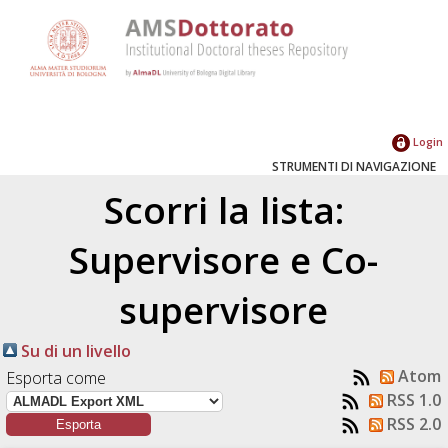
Login
STRUMENTI DI NAVIGAZIONE
Scorri la lista:
Supervisore e Co-
supervisore
Su di un livello
Atom
Esporta come
RSS 1.0
RSS 2.0