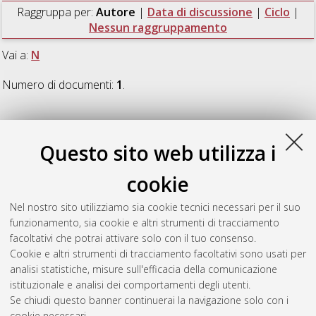
Raggruppa per:
Autore
|
Data di discussione
|
Ciclo
|
Nessun raggruppamento
Vai a:
N
Numero di documenti:
1
.
N
Questo sito web utilizza i
Nasi, Nicola
(2022)
Performing inclusion and exclusion in the
cookie
peer group. Children's social organization and peer socializing
practices in the classroom
, [Dissertation thesis], Alma Mater
Nel nostro sito utilizziamo sia cookie tecnici necessari per il suo
Studiorum Università di Bologna. Dottorato di ricerca in
funzionamento, sia cookie e altri strumenti di tracciamento
Scienze pedagogiche
, 34 Ciclo. DOI
facoltativi che potrai attivare solo con il tuo consenso.
10.48676/unibo/amsdottorato/10059.
Cookie e altri strumenti di tracciamento facoltativi sono usati per
analisi statistiche, misure sull'efficacia della comunicazione
Questa lista e' stata generata il
Fri Aug 7 20:47:10 2026 CEST
.
istituzionale e analisi dei comportamenti degli utenti.
Se chiudi questo banner continuerai la navigazione solo con i
cookie necessari.