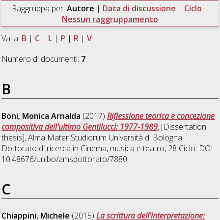
Raggruppa per:
Autore
|
Data di discussione
|
Ciclo
|
Nessun raggruppamento
Vai a:
B
|
C
|
L
|
P
|
R
|
V
Numero di documenti:
7
.
B
Boni, Monica Arnalda
(2017)
Riflessione teorica e concezione
compositiva dell'ultimo Gentilucci: 1977-1989
, [Dissertation
thesis], Alma Mater Studiorum Università di Bologna.
Dottorato di ricerca in
Cinema, musica e teatro
, 28 Ciclo. DOI
10.48676/unibo/amsdottorato/7880.
C
Chiappini, Michele
(2015)
La scrittura dell'interpretazione: