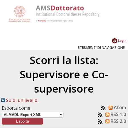
Login
STRUMENTI DI NAVIGAZIONE
Scorri la lista:
Supervisore e Co-
supervisore
Su di un livello
Atom
Esporta come
RSS 1.0
RSS 2.0