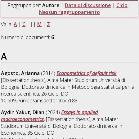
Raggruppa per:
Autore
|
Data di discussione
|
Ciclo
|
Nessun raggruppamento
Vai a:
A
|
C
|
I
|
M
|
Z
Numero di documenti:
6
.
A
Agosto, Arianna
(2014)
Econometrics of default risk
,
[Dissertation thesis], Alma Mater Studiorum Università di
Bologna. Dottorato di ricerca in
Metodologia statistica per la
ricerca scientifica
, 26 Ciclo. DOI
10.6092/unibo/amsdottorato/6188.
Aydin Yakut, Dilan
(2024)
Essays in applied
macroeconometrics
, [Dissertation thesis], Alma Mater
Studiorum Università di Bologna. Dottorato di ricerca in
Economics
, 35 Ciclo. DOI