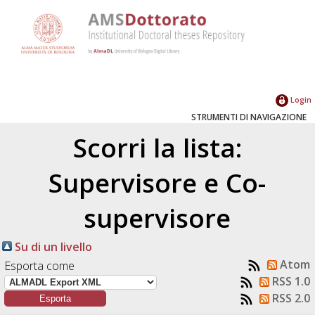
Login
STRUMENTI DI NAVIGAZIONE
Scorri la lista:
Supervisore e Co-
supervisore
Su di un livello
Atom
Esporta come
RSS 1.0
RSS 2.0