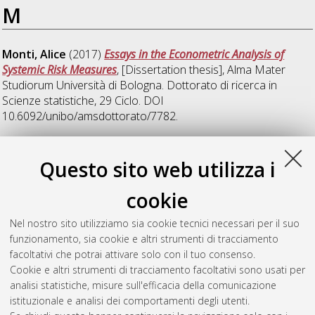
M
Monti, Alice
(2017)
Essays in the Econometric Analysis of
Systemic Risk Measures
, [Dissertation thesis], Alma Mater
Studiorum Università di Bologna. Dottorato di ricerca in
Scienze statistiche
, 29 Ciclo. DOI
10.6092/unibo/amsdottorato/7782.
Z
Questo sito web utilizza i
cookie
Zanelli, Edoardo
(2025)
Essays on bootstrap methods in
econometrics
, [Dissertation thesis], Alma Mater Studiorum
Nel nostro sito utilizziamo sia cookie tecnici necessari per il suo
Università di Bologna. Dottorato di ricerca in
Economics
, 36
funzionamento, sia cookie e altri strumenti di tracciamento
Ciclo. DOI 10.48676/unibo/amsdottorato/12434.
facoltativi che potrai attivare solo con il tuo consenso.
Cookie e altri strumenti di tracciamento facoltativi sono usati per
Questa lista e' stata generata il
Sat Aug 8 20:47:58 2026
analisi statistiche, misure sull'efficacia della comunicazione
CEST
.
istituzionale e analisi dei comportamenti degli utenti.