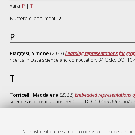
Vai a:
P
|
T
Numero di documenti:
2
.
P
Piaggesi, Simone
(2023)
Learning representations for grap
ricerca in
Data science and computation
, 34 Ciclo. DOI 1
T
Torricelli, Maddalena
(2022)
Embedded representations of 
science and computation
, 33 Ciclo. DOI 10.48676/unibo/
Nel nostro sito utilizziamo sia cookie tecnici necessari per
AMS Dotto
Atom