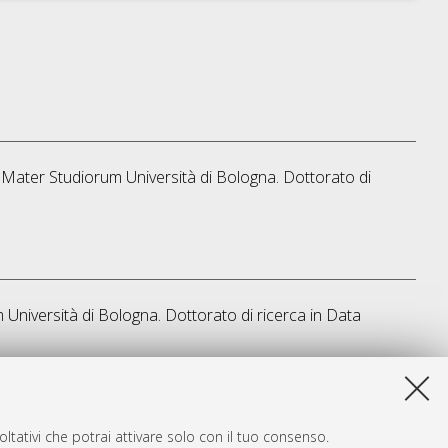
ma Mater Studiorum Università di Bologna. Dottorato di
 Università di Bologna. Dottorato di ricerca in
Data
a lista e' stata generata il
Thu Aug 6 20:45:47 2026 CEST
.
ltativi che potrai attivare solo con il tuo consenso.