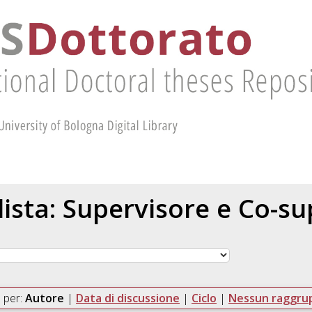
 lista: Supervisore e Co-s
 per:
Autore
|
Data di discussione
|
Ciclo
|
Nessun raggr