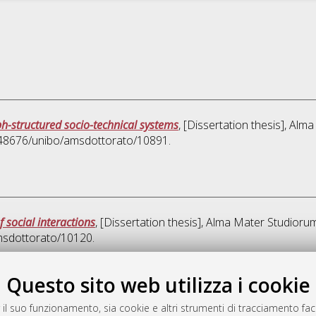
h-structured socio-technical systems
, [Dissertation thesis], Al
0.48676/unibo/amsdottorato/10891.
social interactions
, [Dissertation thesis], Alma Mater Studiorum
amsdottorato/10120.
Quest
Questo sito web utilizza i cookie
 il suo funzionamento, sia cookie e altri strumenti di tracciamento faco
rato