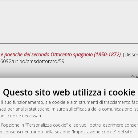
hi e poetiche del secondo Ottocento spagnolo (1850-1872)
, [Disse
10.6092/unibo/amsdottorato/59.
Que
Questo sito web utilizza i cookie
rato
-7946
 il suo funzionamento, sia cookie e altri strumenti di tracciamento faco
ati per analisi statistiche, misure sull'efficacia della comunicazione is
mplementato e gestito da
AlmaDL
on i cookie necessari.
ni Cookie
 sulla privacy
 l'opzione in "Personalizza cookie" e, se vuoi, potrai esprimere consens
dei consensi rientrando nella sezione "Impostazione cookie" del sito.
d’uso del sito