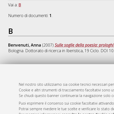
Vai a:
B
Numero di documenti:
1
.
B
Benvenuti, Anna
(2007)
Sulle soglie della poesia: prolog
Bologna. Dottorato di ricerca in
Iberistica
, 19 Ciclo. DOI 
AMS Dotto
Atom
ISSN: 2038
Nel nostro sito utilizziamo sia cookie tecnici necessari per
Rss 1.0
Cookie e altri strumenti di tracciamento facoltativi sono us
Servizio i
Se chiudi questo banner continuerai la navigazione solo c
Rss 2.0
Impostazio
Informativa
Puoi esprimere il consenso sui cookie facoltativi attivando
Potrai sempre rivedere le tue scelte e verificare lo stato 
Condizioni 