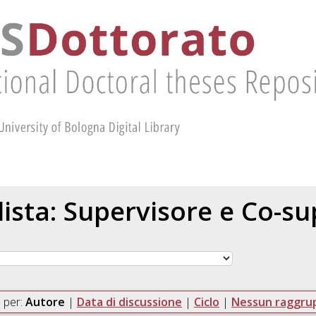
 lista: Supervisore e Co-s
 per:
Autore
|
Data di discussione
|
Ciclo
|
Nessun raggr