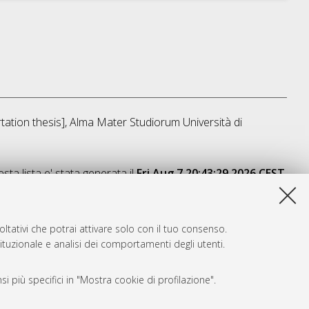
rtation thesis], Alma Mater Studiorum Università di
sta lista e' stata generata il
Fri Aug 7 20:43:29 2026 CEST
.
ltativi che potrai attivare solo con il tuo consenso.
tituzionale e analisi dei comportamenti degli utenti.
i più specifici in "Mostra cookie di profilazione".