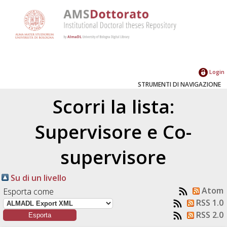
Login
STRUMENTI DI NAVIGAZIONE
Scorri la lista:
Supervisore e Co-
supervisore
Su di un livello
Atom
Esporta come
RSS 1.0
RSS 2.0