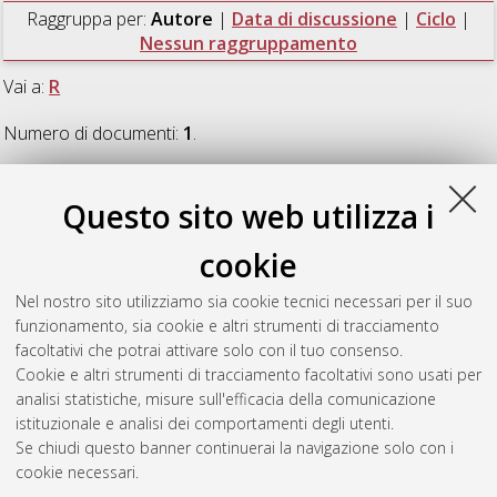
Raggruppa per:
Autore
|
Data di discussione
|
Ciclo
|
Nessun raggruppamento
Vai a:
R
Numero di documenti:
1
.
R
Questo sito web utilizza i
cookie
Raya Quero, Daniel
(2025)
Legal structure of the digital Euro
,
[Dissertation thesis], Alma Mater Studiorum Università di
Nel nostro sito utilizziamo sia cookie tecnici necessari per il suo
Bologna. Dottorato di ricerca in
Diritto europeo
, 37 Ciclo. DOI
funzionamento, sia cookie e altri strumenti di tracciamento
10.48676/unibo/amsdottorato/11818.
facoltativi che potrai attivare solo con il tuo consenso.
Cookie e altri strumenti di tracciamento facoltativi sono usati per
Questa lista e' stata generata il
Thu Aug 6 20:44:40 2026
analisi statistiche, misure sull'efficacia della comunicazione
CEST
.
istituzionale e analisi dei comportamenti degli utenti.
Se chiudi questo banner continuerai la navigazione solo con i
cookie necessari.
Atom