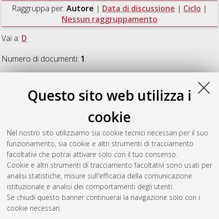
Raggruppa per:
Autore
|
Data di discussione
|
Ciclo
|
Nessun raggruppamento
Vai a:
D
Numero di documenti:
1
.
D
Questo sito web utilizza i
cookie
Dieler, Tobias
(2014)
Essays on Asset Trade
, [Dissertation
thesis], Alma Mater Studiorum Università di Bologna.
Nel nostro sito utilizziamo sia cookie tecnici necessari per il suo
Dottorato di ricerca in
Economia
, 25 Ciclo. DOI
funzionamento, sia cookie e altri strumenti di tracciamento
10.6092/unibo/amsdottorato/6727.
facoltativi che potrai attivare solo con il tuo consenso.
Cookie e altri strumenti di tracciamento facoltativi sono usati per
Questa lista e' stata generata il
Thu Aug 6 20:45:47 2026
analisi statistiche, misure sull'efficacia della comunicazione
CEST
.
istituzionale e analisi dei comportamenti degli utenti.
Se chiudi questo banner continuerai la navigazione solo con i
cookie necessari.
Atom