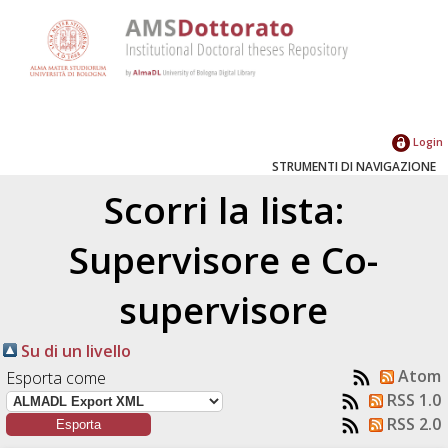
Login
STRUMENTI DI NAVIGAZIONE
Scorri la lista:
Supervisore e Co-
supervisore
Su di un livello
Atom
Esporta come
RSS 1.0
RSS 2.0