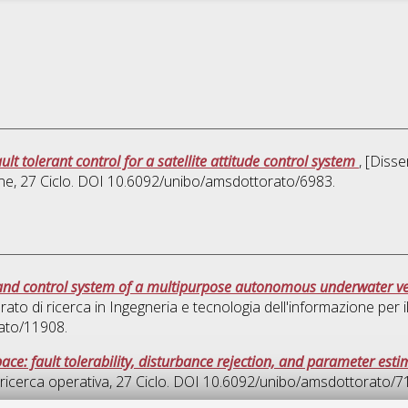
ult tolerant control for a satellite attitude control system
, [Diss
one
, 27 Ciclo. DOI 10.6092/unibo/amsdottorato/6983.
and control system of a multipurpose autonomous underwater ve
rato di ricerca in
Ingegneria e tecnologia dell'informazione per i
ato/11908.
ce: fault tolerability, disturbance rejection, and parameter esti
ricerca operativa
, 27 Ciclo. DOI 10.6092/unibo/amsdottorato/7