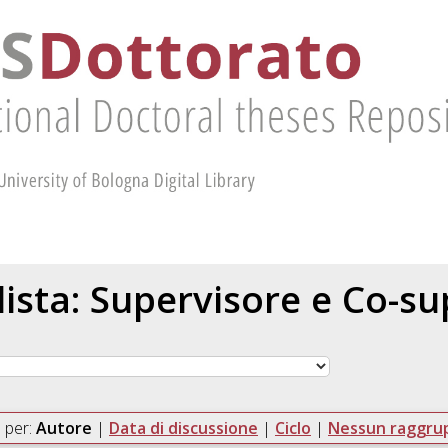
 lista: Supervisore e Co-s
 per:
Autore
|
Data di discussione
|
Ciclo
|
Nessun raggr