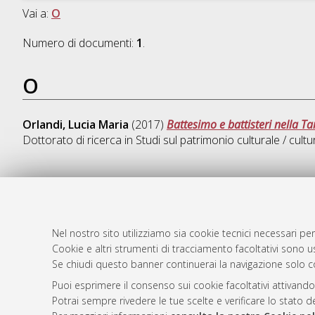
Vai a:
O
Numero di documenti:
1
.
O
Orlandi, Lucia Maria
(2017)
Battesimo e battisteri nella Tar
Dottorato di ricerca in
Studi sul patrimonio culturale / cultu
AMS Dotto
Atom
ISSN: 2038
Nel nostro sito utilizziamo sia cookie tecnici necessari per
Rss 1.0
Cookie e altri strumenti di tracciamento facoltativi sono us
Servizio i
Se chiudi questo banner continuerai la navigazione solo c
Rss 2.0
Impostazio
Informativa
Puoi esprimere il consenso sui cookie facoltativi attivando
Potrai sempre rivedere le tue scelte e verificare lo stato 
Condizioni 