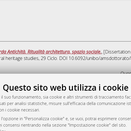
da Antichità. Ritualità architettura, spazio sociale.
, [Dissertatio
ral heritage studies
, 29 Ciclo. DOI 10.6092/unibo/amsdottorato
Quest
Questo sito web utilizza i cookie
rato
-7946
 il suo funzionamento, sia cookie e altri strumenti di tracciamento faco
ati per analisi statistiche, misure sull'efficacia della comunicazione is
mplementato e gestito da
AlmaDL
on i cookie necessari.
ni Cookie
 sulla privacy
 l'opzione in "Personalizza cookie" e, se vuoi, potrai esprimere consens
dei consensi rientrando nella sezione "Impostazione cookie" del sito.
d’uso del sito