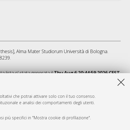
n thesis], Alma Mater Studiorum Università di Bologna.
/8239.
a lista e' stata generata il
Thu Aug 6 20:44:59 2026 CEST
.
ltativi che potrai attivare solo con il tuo consenso.
tituzionale e analisi dei comportamenti degli utenti.
i più specifici in "Mostra cookie di profilazione".