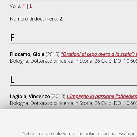
Vai a:
F
|
L
Numero di documenti:
2
.
F
Filocamo, Gioia
(2015)
"Orationi al cepo overo a la scala":
Bologna. Dottorato di ricerca in
Storia
, 26 Ciclo. DOI 10.
L
Lagioia, Vincenzo
(2013)
L'impegno la passione l'obbedienz
Bologna. Dottorato di ricerca in
Storia
, 26 Ciclo. DOI 10.
Nel nostro sito utilizziamo sia cookie tecnici necessari per
AMS Dotto
Atom