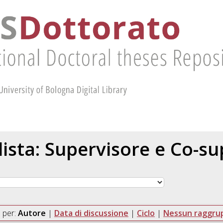
 lista: Supervisore e Co-s
 per:
Autore
|
Data di discussione
|
Ciclo
|
Nessun raggr