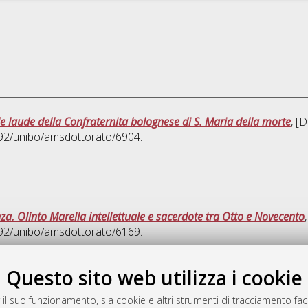
 le laude della Confraternita bolognese di S. Maria della morte
, [
6092/unibo/amsdottorato/6904.
a. Olinto Marella intellettuale e sacerdote tra Otto e Novecento
6092/unibo/amsdottorato/6169.
Que
Questo sito web utilizza i cookie
 il suo funzionamento, sia cookie e altri strumenti di tracciamento faco
rato