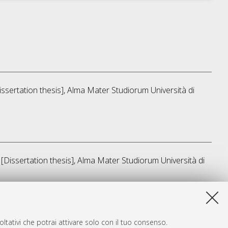
Dissertation thesis], Alma Mater Studiorum Università di
, [Dissertation thesis], Alma Mater Studiorum Università di
sta lista e' stata generata il
Fri Aug 7 20:45:26 2026 CEST
.
ltativi che potrai attivare solo con il tuo consenso.