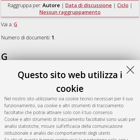
Raggruppa per:
Autore
|
Data di discussione
|
Ciclo
|
Nessun raggruppamento
Vai a:
G
Numero di documenti:
1
.
G
Questo sito web utilizza i
González, María Isabel
(2013)
Cancer and cancer treatment:
Social representations of the general population, cancer
cookie
patients and health professionals
, [Dissertation thesis], Alma
Mater Studiorum Università di Bologna. Dottorato di ricerca in
Nel nostro sito utilizziamo sia cookie tecnici necessari per il suo
Psicologia sociale, dello sviluppo e delle organizzazioni
, 25
funzionamento, sia cookie e altri strumenti di tracciamento
Ciclo. DOI 10.6092/unibo/amsdottorato/5769.
facoltativi che potrai attivare solo con il tuo consenso.
Cookie e altri strumenti di tracciamento facoltativi sono usati per
Questa lista e' stata generata il
Thu Aug 6 20:44:43 2026
analisi statistiche, misure sull'efficacia della comunicazione
CEST
.
istituzionale e analisi dei comportamenti degli utenti.
Se chiudi questo banner continuerai la navigazione solo con i