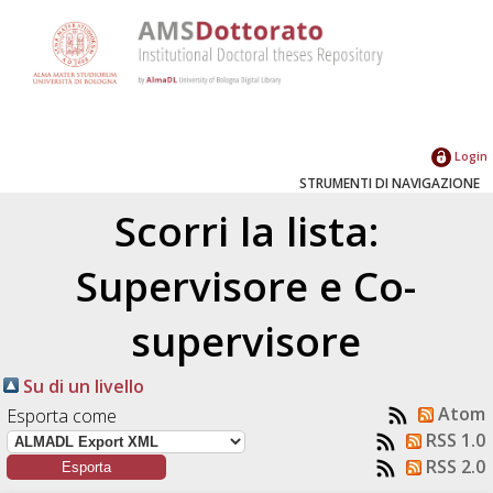
Login
STRUMENTI DI NAVIGAZIONE
Scorri la lista:
Supervisore e Co-
supervisore
Su di un livello
Atom
Esporta come
RSS 1.0
RSS 2.0