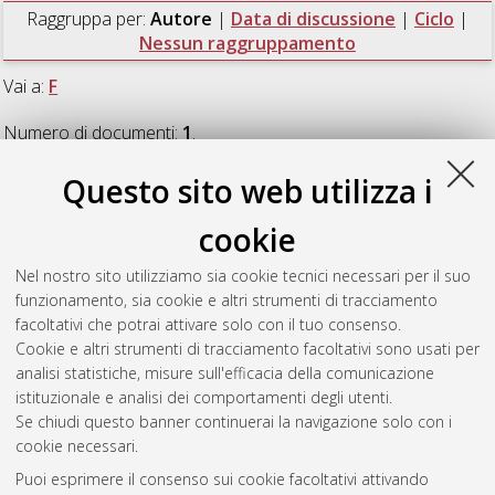
Raggruppa per:
Autore
|
Data di discussione
|
Ciclo
|
Nessun raggruppamento
Vai a:
F
Numero di documenti:
1
.
Questo sito web utilizza i
F
cookie
Fortugno, Cecilia
(2014)
Multimethodological study of
Nel nostro sito utilizziamo sia cookie tecnici necessari per il suo
molecular recognition phenomena
, [Dissertation thesis], Alma
funzionamento, sia cookie e altri strumenti di tracciamento
Mater Studiorum Università di Bologna. Dottorato di ricerca in
facoltativi che potrai attivare solo con il tuo consenso.
Chimica
, 26 Ciclo. DOI 10.6092/unibo/amsdottorato/6376.
Cookie e altri strumenti di tracciamento facoltativi sono usati per
analisi statistiche, misure sull'efficacia della comunicazione
Questa lista e' stata generata il
Fri Aug 7 20:43:58 2026 CEST
.
istituzionale e analisi dei comportamenti degli utenti.
Se chiudi questo banner continuerai la navigazione solo con i
cookie necessari.
Atom
Puoi esprimere il consenso sui cookie facoltativi attivando
Rss 1.0