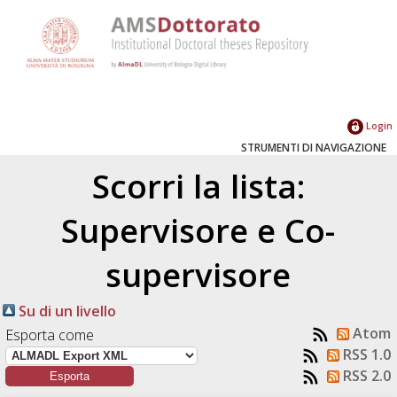
Login
STRUMENTI DI NAVIGAZIONE
Scorri la lista:
Supervisore e Co-
supervisore
Su di un livello
Atom
Esporta come
RSS 1.0
RSS 2.0