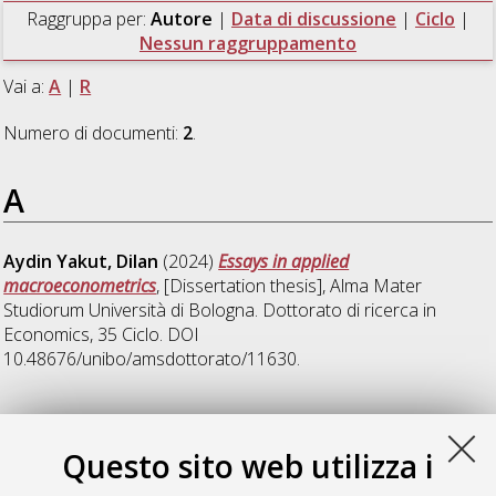
Raggruppa per:
Autore
|
Data di discussione
|
Ciclo
|
Nessun raggruppamento
Vai a:
A
|
R
Numero di documenti:
2
.
A
Aydin Yakut, Dilan
(2024)
Essays in applied
macroeconometrics
, [Dissertation thesis], Alma Mater
Studiorum Università di Bologna. Dottorato di ricerca in
Economics
, 35 Ciclo. DOI
10.48676/unibo/amsdottorato/11630.
R
Questo sito web utilizza i
Renzetti, Andrea
(2024)
Essays in Bayesian