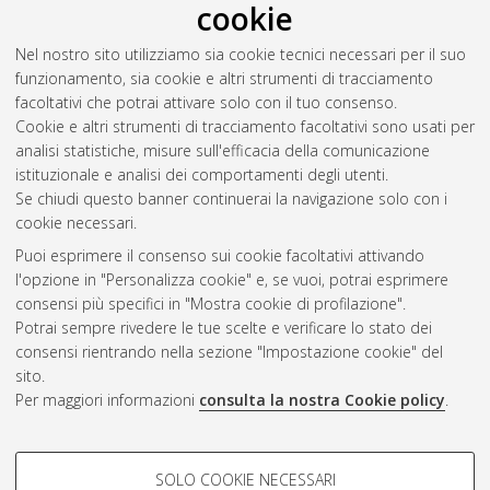
cookie
macroeconometrics
, [Dissertation thesis], Alma Mater
Studiorum Università di Bologna. Dottorato di ricerca in
Nel nostro sito utilizziamo sia cookie tecnici necessari per il suo
Economics
, 35 Ciclo. DOI
funzionamento, sia cookie e altri strumenti di tracciamento
10.48676/unibo/amsdottorato/11571.
facoltativi che potrai attivare solo con il tuo consenso.
Cookie e altri strumenti di tracciamento facoltativi sono usati per
Questa lista e' stata generata il
Sat Aug 8 20:49:03 2026
analisi statistiche, misure sull'efficacia della comunicazione
CEST
.
istituzionale e analisi dei comportamenti degli utenti.
Se chiudi questo banner continuerai la navigazione solo con i
cookie necessari.
Atom
Puoi esprimere il consenso sui cookie facoltativi attivando
Rss 1.0
l'opzione in "Personalizza cookie" e, se vuoi, potrai esprimere
consensi più specifici in "Mostra cookie di profilazione".
Rss 2.0
Potrai sempre rivedere le tue scelte e verificare lo stato dei
consensi rientrando nella sezione "Impostazione cookie" del
sito.
AMS Dottorato
Per maggiori informazioni
consulta la nostra Cookie policy
.
ISSN: 2038-7946
Servizio implementato e gestito da
AlmaDL
Impostazioni Cookie
COOKIE DI PROFILAZIONE -
SOLO COOKIE NECESSARI
Informativa sulla privacy
FACOLTATIVI