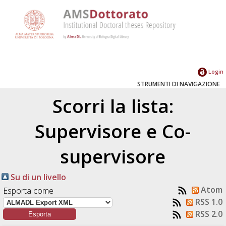
Login
STRUMENTI DI NAVIGAZIONE
Scorri la lista:
Supervisore e Co-
supervisore
Su di un livello
Atom
Esporta come
RSS 1.0
RSS 2.0