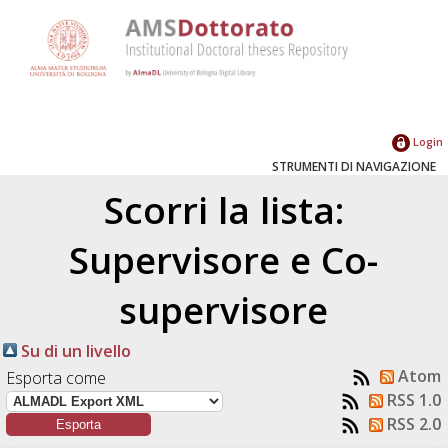
Login
STRUMENTI DI NAVIGAZIONE
Scorri la lista:
Supervisore e Co-
supervisore
Su di un livello
Atom
Esporta come
RSS 1.0
RSS 2.0