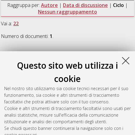
Raggruppa per:
Autore
|
Data di discussione
|
Ciclo
|
Nessun raggruppamento
Vai a:
22
Numero di documenti:
1
.
22
Questo sito web utilizza i
Righini, Simona
(2010)
The Enhanced Single-dish Control
cookie
System and wide surveys of compact sources
, [Dissertation
thesis], Alma Mater Studiorum Università di Bologna.
Nel nostro sito utilizziamo sia cookie tecnici necessari per il suo
Dottorato di ricerca in
Astronomia
, 22 Ciclo. DOI
funzionamento, sia cookie e altri strumenti di tracciamento
10.6092/unibo/amsdottorato/2634.
facoltativi che potrai attivare solo con il tuo consenso.
Cookie e altri strumenti di tracciamento facoltativi sono usati per
Questa lista e' stata generata il
Thu Aug 6 20:46:14 2026
analisi statistiche, misure sull'efficacia della comunicazione
CEST
.
istituzionale e analisi dei comportamenti degli utenti.
Se chiudi questo banner continuerai la navigazione solo con i
cookie necessari.