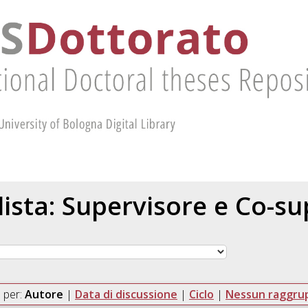
 lista: Supervisore e Co-s
 per:
Autore
|
Data di discussione
|
Ciclo
|
Nessun raggr