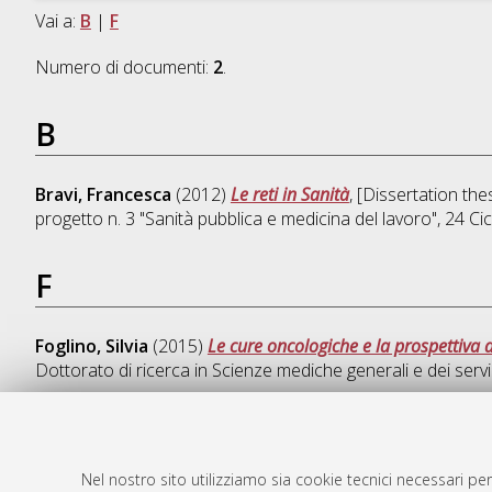
Vai a:
B
|
F
Numero di documenti:
2
.
B
Bravi, Francesca
(2012)
Le reti in Sanità
, [Dissertation th
progetto n. 3 "Sanità pubblica e medicina del lavoro"
, 24 C
F
Foglino, Silvia
(2015)
Le cure oncologiche e la prospettiva d
Dottorato di ricerca in
Scienze mediche generali e dei servi
Nel nostro sito utilizziamo sia cookie tecnici necessari per
AMS Dotto
Atom