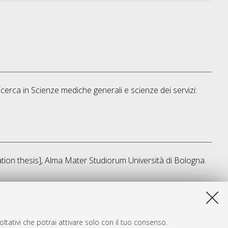
icerca in
Scienze mediche generali e scienze dei servizi:
tation thesis], Alma Mater Studiorum Università di Bologna.
ta lista e' stata generata il
Sat Aug 8 20:49:11 2026 CEST
.
ltativi che potrai attivare solo con il tuo consenso.