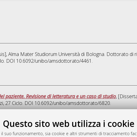
esis], Alma Mater Studiorum Università di Bologna. Dottorato di r
iclo. DOI 10.6092/unibo/amsdottorato/4461.
el paziente. Revisione di letteratura e un caso di studio
, [Disser
zi
, 27 Ciclo. DOI 10.6092/unibo/amsdottorato/6820.
Ques
Questo sito web utilizza i cookie
 il suo funzionamento, sia cookie e altri strumenti di tracciamento faco
rato