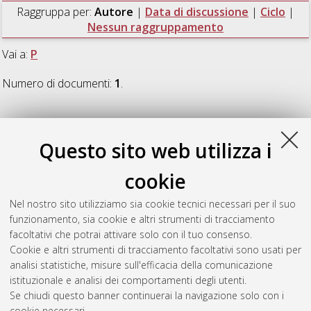
Raggruppa per:
Autore
|
Data di discussione
|
Ciclo
|
Nessun raggruppamento
Vai a:
P
Numero di documenti:
1
.
P
Questo sito web utilizza i
Perez Dominguez, Fernando
(2009)
Il jobseeker: la tutela
cookie
delle transizioni nel mercato del lavoro
, [Dissertation thesis],
Alma Mater Studiorum Università di Bologna. Dottorato di
Nel nostro sito utilizziamo sia cookie tecnici necessari per il suo
ricerca in
Diritto dell'economia e delle relazioni industriali:
funzionamento, sia cookie e altri strumenti di tracciamento
indirizzo Diritto del lavoro
, 22 Ciclo.
facoltativi che potrai attivare solo con il tuo consenso.
Cookie e altri strumenti di tracciamento facoltativi sono usati per
Questa lista e' stata generata il
Sun Aug 9 20:45:51 2026
analisi statistiche, misure sull'efficacia della comunicazione
CEST
.
istituzionale e analisi dei comportamenti degli utenti.
Se chiudi questo banner continuerai la navigazione solo con i
cookie necessari.