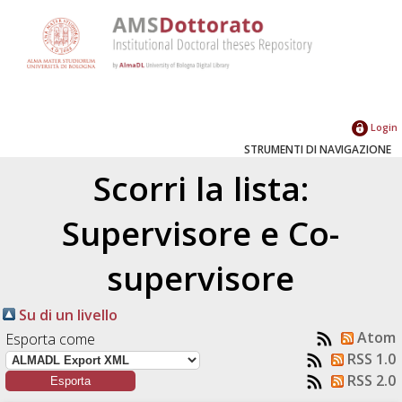
Login
STRUMENTI DI NAVIGAZIONE
Scorri la lista:
Supervisore e Co-
supervisore
Su di un livello
Atom
Esporta come
RSS 1.0
RSS 2.0