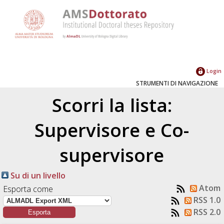
Login
STRUMENTI DI NAVIGAZIONE
Scorri la lista:
Supervisore e Co-
supervisore
Su di un livello
Atom
Esporta come
RSS 1.0
RSS 2.0