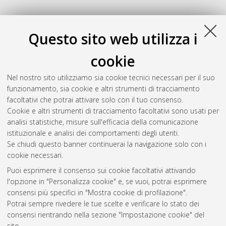
P
Questo sito web utilizza i
Pomero, Margherita Elena
(2012)
L’iconografia
cookie
dell’imperatore alato nel contesto della teologia politica
bizantina
, [Dissertation thesis], Alma Mater Studiorum
Nel nostro sito utilizziamo sia cookie tecnici necessari per il suo
Università di Bologna. Dottorato di ricerca in
Bisanzio ed
funzionamento, sia cookie e altri strumenti di tracciamento
Eurasia
, 24 Ciclo. DOI 10.6092/unibo/amsdottorato/5043.
facoltativi che potrai attivare solo con il tuo consenso.
Cookie e altri strumenti di tracciamento facoltativi sono usati per
Questa lista e' stata generata il
Sat Aug 8 20:47:52 2026
analisi statistiche, misure sull'efficacia della comunicazione
CEST
.
istituzionale e analisi dei comportamenti degli utenti.
Se chiudi questo banner continuerai la navigazione solo con i
cookie necessari.
Atom
Puoi esprimere il consenso sui cookie facoltativi attivando
Rss 1.0
l'opzione in "Personalizza cookie" e, se vuoi, potrai esprimere
consensi più specifici in "Mostra cookie di profilazione".
Rss 2.0
Potrai sempre rivedere le tue scelte e verificare lo stato dei
consensi rientrando nella sezione "Impostazione cookie" del
sito.
AMS Dottorato