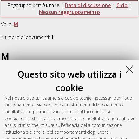
Raggruppa per:
Autore
|
Data di discussione
|
Ciclo
|
Nessun raggruppamento
Vai a:
M
Numero di documenti:
1
.
M
Questo sito web utilizza i
Macedoni, Pietro
(2025)
Optimization of data collection and
analysis methods to reduce the impact of oil and gas industry
cookie
upstream activities on the environment: a focus on SCOPE 1
emissions
, [Dissertation thesis], Alma Mater Studiorum
Nel nostro sito utilizziamo sia cookie tecnici necessari per il suo
Università di Bologna. Dottorato di ricerca in
Scienze
funzionamento, sia cookie e altri strumenti di tracciamento
statistiche
, 37 Ciclo.
facoltativi che potrai attivare solo con il tuo consenso.
Cookie e altri strumenti di tracciamento facoltativi sono usati per
Questa lista e' stata generata il
Sat Aug 8 20:48:07 2026
analisi statistiche, misure sull'efficacia della comunicazione
CEST
.
istituzionale e analisi dei comportamenti degli utenti.
Se chiudi questo banner continuerai la navigazione solo con i