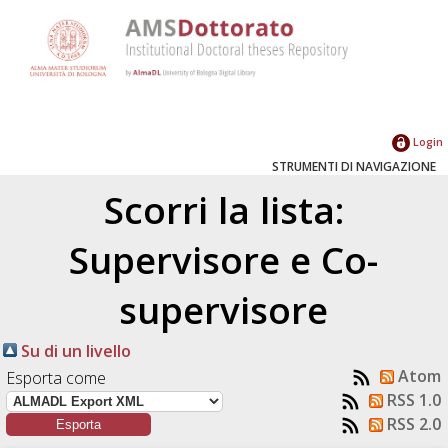
Login
STRUMENTI DI NAVIGAZIONE
Scorri la lista:
Supervisore e Co-
supervisore
Su di un livello
Atom
Esporta come
RSS 1.0
RSS 2.0