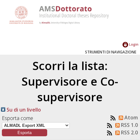
Login
STRUMENTI DI NAVIGAZIONE
Scorri la lista:
Supervisore e Co-
supervisore
Su di un livello
Atom
Esporta come
RSS 1.0
RSS 2.0