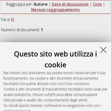
Raggruppa per:
Autore
|
Data di discussione
|
Ciclo
|
Nessun raggruppamento
Vai a:
O
Numero di documenti:
1
.
O
Questo sito web utilizza i
Olivieri, Diego
(2020)
Bis-Alkoxycarbonylation And
cookie
Difunctionalization Of Alkenes Employing Palladium(II) Or
Nickel(II) Complexes As Catalysts
, [Dissertation thesis], Alma
Nel nostro sito utilizziamo sia cookie tecnici necessari per il suo
Mater Studiorum Università di Bologna. Dottorato di ricerca in
funzionamento, sia cookie e altri strumenti di tracciamento
Chimica
, 32 Ciclo. DOI 10.48676/unibo/amsdottorato/9216.
facoltativi che potrai attivare solo con il tuo consenso.
Cookie e altri strumenti di tracciamento facoltativi sono usati per
Questa lista e' stata generata il
Wed Aug 5 20:48:58 2026
analisi statistiche, misure sull'efficacia della comunicazione
CEST
.
istituzionale e analisi dei comportamenti degli utenti.
Se chiudi questo banner continuerai la navigazione solo con i
cookie necessari.