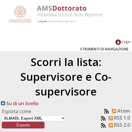
Login
STRUMENTI DI NAVIGAZIONE
Scorri la lista:
Supervisore e Co-
supervisore
Su di un livello
Atom
Esporta come
RSS 1.0
RSS 2.0