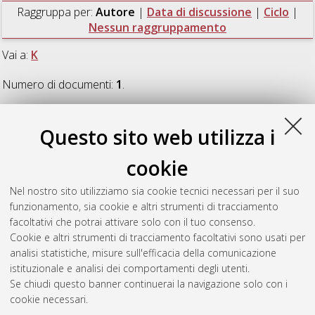
Raggruppa per:
Autore
|
Data di discussione
|
Ciclo
|
Nessun raggruppamento
Vai a:
K
Numero di documenti:
1
.
K
Questo sito web utilizza i
cookie
Kamm, Kevin
(2023)
A Unified Model for XVA, including
Interest Rates and Rating
, [Dissertation thesis], Alma Mater
Nel nostro sito utilizziamo sia cookie tecnici necessari per il suo
Studiorum Università di Bologna. Dottorato di ricerca in
funzionamento, sia cookie e altri strumenti di tracciamento
Matematica
, 35 Ciclo. DOI
facoltativi che potrai attivare solo con il tuo consenso.
10.48676/unibo/amsdottorato/10543.
Cookie e altri strumenti di tracciamento facoltativi sono usati per
analisi statistiche, misure sull'efficacia della comunicazione
Questa lista e' stata generata il
Fri Aug 7 20:46:00 2026 CEST
.
istituzionale e analisi dei comportamenti degli utenti.
Se chiudi questo banner continuerai la navigazione solo con i
cookie necessari.
Atom