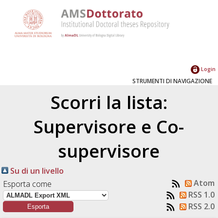
Login
STRUMENTI DI NAVIGAZIONE
Scorri la lista:
Supervisore e Co-
supervisore
Su di un livello
Atom
Esporta come
RSS 1.0
RSS 2.0