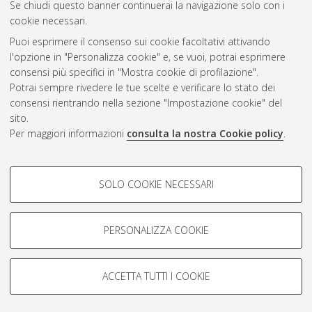
Se chiudi questo banner continuerai la navigazione solo con i
cookie necessari.
Atom
Puoi esprimere il consenso sui cookie facoltativi attivando
Rss 1.0
l'opzione in "Personalizza cookie" e, se vuoi, potrai esprimere
consensi più specifici in "Mostra cookie di profilazione".
Rss 2.0
Potrai sempre rivedere le tue scelte e verificare lo stato dei
consensi rientrando nella sezione "Impostazione cookie" del
AMS Dottorato
sito.
Per maggiori informazioni
consulta la nostra Cookie policy
.
ISSN: 2038-7946
Servizio implementato e gestito da
AlmaDL
Impostazioni Cookie
COOKIE DI PROFILAZIONE -
SOLO COOKIE NECESSARI
Informativa sulla privacy
FACOLTATIVI
Condizioni d’uso del sito
Si tratta di cookie utilizzati per analizzare le caratteristiche della
navigazione degli utenti, creare profili in base al loro comportamento
PERSONALIZZA COOKIE
sul sito, per analisi di marketing.
Mostra cookie di profilazione
ACCETTA TUTTI I COOKIE
Google/Youtube Video
© ALMA MATER STUDIORUM - Università di Bologna, 2007-2026.
COOKIE TECNICI - NECESSARI
Facebook