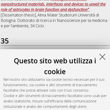
nanostructured materials, interfaces and devices to unveil the
role of astrocytes in brain function and dysfunction”
,
[Dissertation thesis], Alma Mater Studiorum Università di
Bologna. Dottorato di ricerca in
Nanoscienze per la medicina
e per l'ambiente
, 34 Ciclo.
35
Delprete, Cecilia
(2023)
Pathogenetic mechanisms of
Questo sito web utilizza i
gastrointestinal symptoms in a mouse model of Fabry disease:
insights on the microbiota-gut-brain axis
, [Dissertation thesis],
cookie
Alma Mater Studiorum Università di Bologna. Dottorato di
ricerca in
Scienze biotecnologiche, biocomputazionali,
Nel nostro sito utilizziamo sia cookie tecnici necessari per il suo
farmaceutiche e farmacologiche
, 35 Ciclo. DOI
funzionamento, sia cookie e altri strumenti di tracciamento
10.48676/unibo/amsdottorato/10966.
facoltativi che potrai attivare solo con il tuo consenso.
Cookie e altri strumenti di tracciamento facoltativi sono usati per
Questa lista e' stata generata il
Sat Aug 8 20:47:52 2026
analisi statistiche, misure sull'efficacia della comunicazione
CEST
.
istituzionale e analisi dei comportamenti degli utenti.