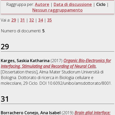
Raggruppa per:
Autore
|
Data di discussione
|
Ciclo
|
Nessun raggruppamento
Vai a:
29
|
31
|
32
|
34
|
35
Numero di documenti:
5
.
29
Karges, Saskia Katharina
(2017)
Organic Bio-Electronics for
Interfacing, Stimulating and Recording of Neural Cells
,
[Dissertation thesis], Alma Mater Studiorum Università di
Bologna. Dottorato di ricerca in
Biologia cellulare e
molecolare
, 29 Ciclo. DOI 10.6092/unibo/amsdottorato/8001.
31
Borrachero Conejo, Ana Isabel
(2019)
Brain glial interface: