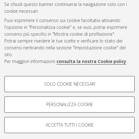
Se chiudi questo banner continuerai la navigazione solo con i
cookie necessari.
Atom
Puoi esprimere il consenso sui cookie facoltativi attivando
Rss 1.0
l'opzione in "Personalizza cookie" e, se vuoi, potrai esprimere
consensi più specifici in "Mostra cookie di profilazione".
Rss 2.0
Potrai sempre rivedere le tue scelte e verificare lo stato dei
consensi rientrando nella sezione "Impostazione cookie" del
sito.
AMS Dottorato
Per maggiori informazioni
consulta la nostra Cookie policy
.
ISSN: 2038-7946
Servizio implementato e gestito da
AlmaDL
COOKIE DI PROFILAZIONE -
Impostazioni Cookie
SOLO COOKIE NECESSARI
Informativa sulla privacy
FACOLTATIVI
Condizioni d’uso del sito
Si tratta di cookie utilizzati per analizzare le caratteristiche della
navigazione degli utenti, creare profili in base al loro comportamento
PERSONALIZZA COOKIE
sul sito, per analisi di marketing.
Mostra cookie di profilazione
ACCETTA TUTTI I COOKIE
Google/Youtube Video
© ALMA MATER STUDIORUM - Università di Bologna, 2007-2026.
COOKIE TECNICI - NECESSARI
Facebook