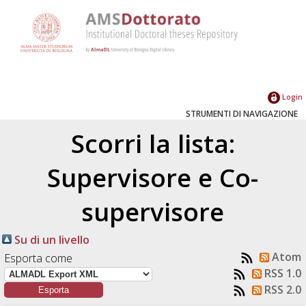
Login
STRUMENTI DI NAVIGAZIONE
Scorri la lista:
Supervisore e Co-
supervisore
Su di un livello
Atom
Esporta come
RSS 1.0
RSS 2.0