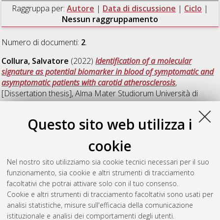
Raggruppa per:
Autore
|
Data di discussione
|
Ciclo
|
Nessun raggruppamento
Numero di documenti:
2
.
Collura, Salvatore
(2022)
Identification of a molecular
signature as potential biomarker in blood of symptomatic and
asymptomatic patients with carotid atherosclerosis
,
[Dissertation thesis], Alma Mater Studiorum Università di
Bologna. Dottorato di ricerca in
Scienze chirurgiche
, 34 Ciclo.
DOI 10.48676/unibo/amsdottorato/10225.
Questo sito web utilizza i
Morsiani, Cristina
(2016)
Circulating microRNAs during
cookie
human aging and longevity
, [Dissertation thesis], Alma Mater
Studiorum Università di Bologna. Dottorato di ricerca in
Nel nostro sito utilizziamo sia cookie tecnici necessari per il suo
Oncologia e patologia sperimentale
, 28 Ciclo. DOI
funzionamento, sia cookie e altri strumenti di tracciamento
10.6092/unibo/amsdottorato/7409.
facoltativi che potrai attivare solo con il tuo consenso.
Cookie e altri strumenti di tracciamento facoltativi sono usati per
Questa lista e' stata generata il
Sun Aug 9 20:48:01 2026
analisi statistiche, misure sull'efficacia della comunicazione
CEST
.
istituzionale e analisi dei comportamenti degli utenti.