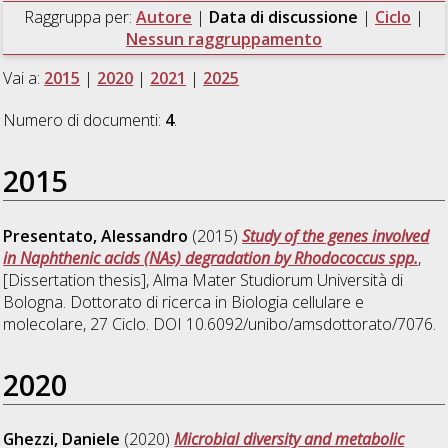
Raggruppa per:
Autore
|
Data di discussione
|
Ciclo
|
Nessun raggruppamento
Vai a:
2015
|
2020
|
2021
|
2025
Numero di documenti:
4
.
2015
Presentato, Alessandro
(2015)
Study of the genes involved
in Naphthenic acids (NAs) degradation by Rhodococcus spp.
,
[Dissertation thesis], Alma Mater Studiorum Università di
Bologna. Dottorato di ricerca in
Biologia cellulare e
molecolare
, 27 Ciclo. DOI 10.6092/unibo/amsdottorato/7076.
2020
Ghezzi, Daniele
(2020)
Microbial diversity and metabolic