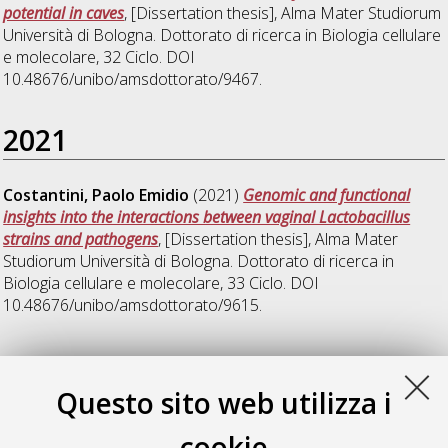
potential in caves
, [Dissertation thesis], Alma Mater Studiorum
Università di Bologna. Dottorato di ricerca in
Biologia cellulare
e molecolare
, 32 Ciclo. DOI
10.48676/unibo/amsdottorato/9467.
2021
Costantini, Paolo Emidio
(2021)
Genomic and functional
insights into the interactions between vaginal Lactobacillus
strains and pathogens
, [Dissertation thesis], Alma Mater
Studiorum Università di Bologna. Dottorato di ricerca in
Biologia cellulare e molecolare
, 33 Ciclo. DOI
10.48676/unibo/amsdottorato/9615.
2025
Questo sito web utilizza i
Donini, Eva
(2025)
Biochar and microorganisms: a synergy for
cookie
the sustainable treatment of contaminated waters and filters
,