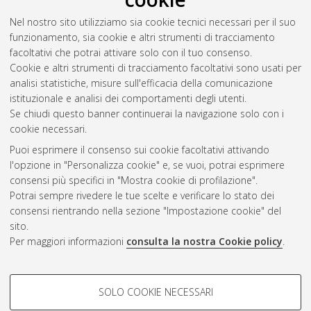
[Dissertation thesis], Alma Mater Studiorum Università di
Nel nostro sito utilizziamo sia cookie tecnici necessari per il suo
Bologna. Dottorato di ricerca in
Biologia cellulare e
funzionamento, sia cookie e altri strumenti di tracciamento
molecolare
, 37 Ciclo.
facoltativi che potrai attivare solo con il tuo consenso.
Cookie e altri strumenti di tracciamento facoltativi sono usati per
Questa lista e' stata generata il
Sat Aug 8 20:43:52 2026
analisi statistiche, misure sull'efficacia della comunicazione
CEST
.
istituzionale e analisi dei comportamenti degli utenti.
Se chiudi questo banner continuerai la navigazione solo con i
cookie necessari.
Atom
Puoi esprimere il consenso sui cookie facoltativi attivando
Rss 1.0
l'opzione in "Personalizza cookie" e, se vuoi, potrai esprimere
consensi più specifici in "Mostra cookie di profilazione".
Rss 2.0
Potrai sempre rivedere le tue scelte e verificare lo stato dei
consensi rientrando nella sezione "Impostazione cookie" del
AMS Dottorato
sito.
Per maggiori informazioni
consulta la nostra Cookie policy
.
ISSN: 2038-7946
Servizio implementato e gestito da
AlmaDL
Impostazioni Cookie
COOKIE DI PROFILAZIONE -
SOLO COOKIE NECESSARI
Informativa sulla privacy
FACOLTATIVI
Condizioni d’uso del sito