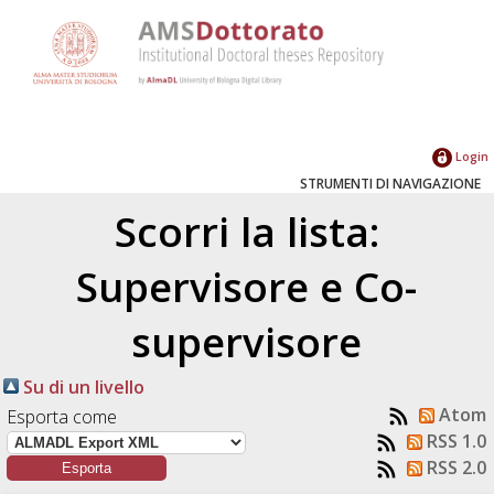
Login
STRUMENTI DI NAVIGAZIONE
Scorri la lista:
Supervisore e Co-
supervisore
Su di un livello
Atom
Esporta come
RSS 1.0
RSS 2.0