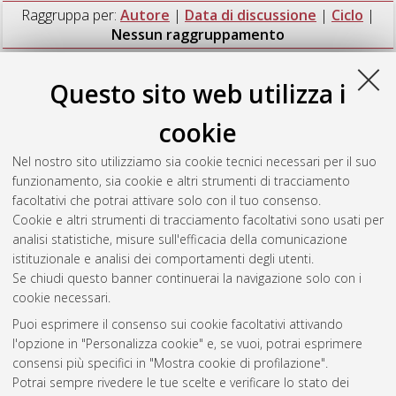
Raggruppa per:
Autore
|
Data di discussione
|
Ciclo
|
Nessun raggruppamento
Numero di documenti:
1
.
Questo sito web utilizza i
Ciuffoli, Andrea
(2019)
Stability assessment of agricultural
cookie
tractors and self-propelled sprayers
, [Dissertation thesis], Alma
Mater Studiorum Università di Bologna. Dottorato di ricerca in
Nel nostro sito utilizziamo sia cookie tecnici necessari per il suo
Scienze e tecnologie agrarie, ambientali e alimentari
, 31 Ciclo.
funzionamento, sia cookie e altri strumenti di tracciamento
DOI 10.6092/unibo/amsdottorato/8830.
facoltativi che potrai attivare solo con il tuo consenso.
Cookie e altri strumenti di tracciamento facoltativi sono usati per
Questa lista e' stata generata il
Thu Aug 6 20:45:33 2026
analisi statistiche, misure sull'efficacia della comunicazione
CEST
.
istituzionale e analisi dei comportamenti degli utenti.
Se chiudi questo banner continuerai la navigazione solo con i
cookie necessari.
Atom
Puoi esprimere il consenso sui cookie facoltativi attivando
Rss 1.0
l'opzione in "Personalizza cookie" e, se vuoi, potrai esprimere
consensi più specifici in "Mostra cookie di profilazione".
Rss 2.0
Potrai sempre rivedere le tue scelte e verificare lo stato dei