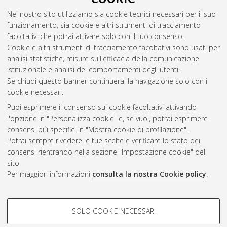
Kantor triple systems
, [Dissertation thesis], Alma Mater
Nel nostro sito utilizziamo sia cookie tecnici necessari per il suo
Studiorum Università di Bologna. Dottorato di ricerca in
funzionamento, sia cookie e altri strumenti di tracciamento
Matematica
, 31 Ciclo. DOI 10.6092/unibo/amsdottorato/8792.
facoltativi che potrai attivare solo con il tuo consenso.
Cookie e altri strumenti di tracciamento facoltativi sono usati per
Questa lista e' stata generata il
Sat Aug 8 20:48:19 2026
analisi statistiche, misure sull'efficacia della comunicazione
CEST
.
istituzionale e analisi dei comportamenti degli utenti.
Se chiudi questo banner continuerai la navigazione solo con i
cookie necessari.
Atom
Puoi esprimere il consenso sui cookie facoltativi attivando
Rss 1.0
l'opzione in "Personalizza cookie" e, se vuoi, potrai esprimere
consensi più specifici in "Mostra cookie di profilazione".
Rss 2.0
Potrai sempre rivedere le tue scelte e verificare lo stato dei
consensi rientrando nella sezione "Impostazione cookie" del
sito.
AMS Dottorato
Per maggiori informazioni
consulta la nostra Cookie policy
.
ISSN: 2038-7946
Servizio implementato e gestito da
AlmaDL
Impostazioni Cookie
COOKIE DI PROFILAZIONE -
SOLO COOKIE NECESSARI
Informativa sulla privacy
FACOLTATIVI
Condizioni d’uso del sito