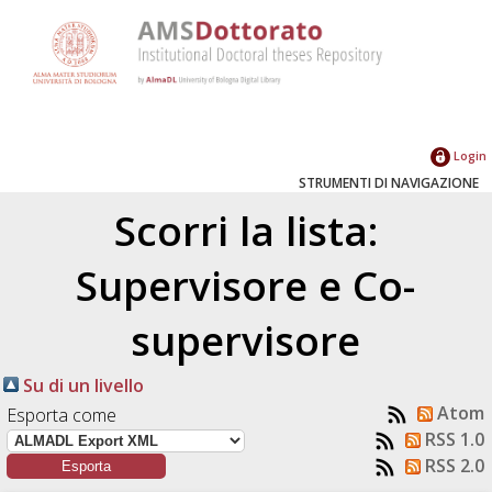
Login
STRUMENTI DI NAVIGAZIONE
Scorri la lista:
Supervisore e Co-
supervisore
Su di un livello
Atom
Esporta come
RSS 1.0
RSS 2.0