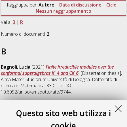
Raggruppa per:
Autore
|
Data di discussione
|
Ciclo
|
Nessun raggruppamento
Vai a:
B
|
R
Numero di documenti:
2
.
B
Bagnoli, Lucia
(2021)
Finite irreducible modules over the
conformal superalgebras K'_4 and CK_6
, [Dissertation thesis],
Alma Mater Studiorum Università di Bologna. Dottorato di
ricerca in
Matematica
, 33 Ciclo. DOI
10.6092/unibo/amsdottorato/9744.
R
Questo sito web utilizza i
cookie
Ricciardo, Antonio
(2019)
Super Jordan triple systems and