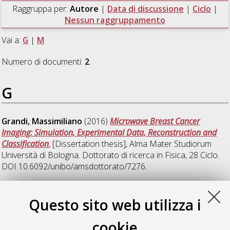
Raggruppa per:
Autore
|
Data di discussione
|
Ciclo
|
Nessun raggruppamento
Vai a:
G
|
M
Numero di documenti:
2
.
G
Grandi, Massimiliano
(2016)
Microwave Breast Cancer
Imaging: Simulation, Experimental Data, Reconstruction and
Classification
, [Dissertation thesis], Alma Mater Studiorum
Università di Bologna. Dottorato di ricerca in
Fisica
, 28 Ciclo.
DOI 10.6092/unibo/amsdottorato/7276.
M
Questo sito web utilizza i
cookie
Marconi, Daniela
(2008)
New approaches to open problems in