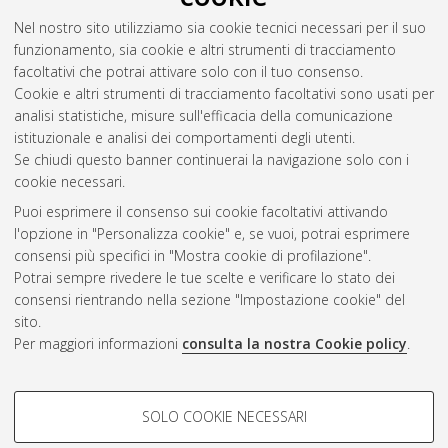
gene expression microarray data
, [Dissertation thesis], Alma
Nel nostro sito utilizziamo sia cookie tecnici necessari per il suo
Mater Studiorum Università di Bologna. Dottorato di ricerca in
funzionamento, sia cookie e altri strumenti di tracciamento
Fisica
, 20 Ciclo. DOI 10.6092/unibo/amsdottorato/842.
facoltativi che potrai attivare solo con il tuo consenso.
Cookie e altri strumenti di tracciamento facoltativi sono usati per
Questa lista e' stata generata il
Sat Aug 8 20:46:37 2026
analisi statistiche, misure sull'efficacia della comunicazione
CEST
.
istituzionale e analisi dei comportamenti degli utenti.
Se chiudi questo banner continuerai la navigazione solo con i
cookie necessari.
Atom
Puoi esprimere il consenso sui cookie facoltativi attivando
Rss 1.0
l'opzione in "Personalizza cookie" e, se vuoi, potrai esprimere
consensi più specifici in "Mostra cookie di profilazione".
Rss 2.0
Potrai sempre rivedere le tue scelte e verificare lo stato dei
consensi rientrando nella sezione "Impostazione cookie" del
sito.
AMS Dottorato
Per maggiori informazioni
consulta la nostra Cookie policy
.
ISSN: 2038-7946
Servizio implementato e gestito da
AlmaDL
Impostazioni Cookie
COOKIE DI PROFILAZIONE -
SOLO COOKIE NECESSARI
Informativa sulla privacy
FACOLTATIVI
Condizioni d’uso del sito