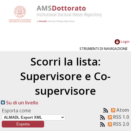
Login
STRUMENTI DI NAVIGAZIONE
Scorri la lista:
Supervisore e Co-
supervisore
Su di un livello
Atom
Esporta come
RSS 1.0
RSS 2.0