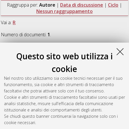
Raggruppa per:
Autore
|
Data di discussione
|
Ciclo
|
Nessun raggruppamento
Vai a:
R
Numero di documenti:
1
.
R
Questo sito web utilizza i
cookie
Rapisardi, Carla Venere Gioia
(2007)
Carie e fumo passivo in
età pediatrica
, [Dissertation thesis], Alma Mater Studiorum
Nel nostro sito utilizziamo sia cookie tecnici necessari per il suo
Università di Bologna. Dottorato di ricerca in
Odontoiatria per
funzionamento, sia cookie e altri strumenti di tracciamento
disabili
, 19 Ciclo. DOI 10.6092/unibo/amsdottorato/272.
facoltativi che potrai attivare solo con il tuo consenso.
Cookie e altri strumenti di tracciamento facoltativi sono usati per
Questa lista e' stata generata il
Wed Aug 5 20:44:52 2026
analisi statistiche, misure sull'efficacia della comunicazione
CEST
.
istituzionale e analisi dei comportamenti degli utenti.
Se chiudi questo banner continuerai la navigazione solo con i
cookie necessari.
Atom