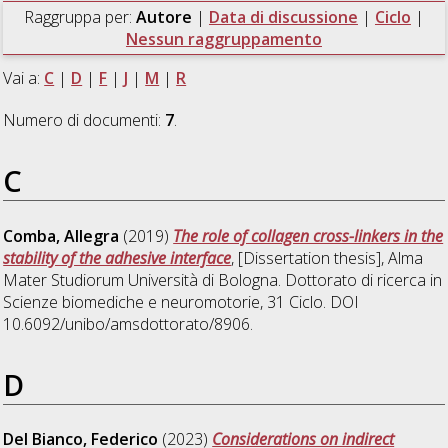
Raggruppa per:
Autore
|
Data di discussione
|
Ciclo
|
Nessun raggruppamento
Vai a:
C
|
D
|
F
|
J
|
M
|
R
Numero di documenti:
7
.
C
Comba, Allegra
(2019)
The role of collagen cross-linkers in the
stability of the adhesive interface
, [Dissertation thesis], Alma
Mater Studiorum Università di Bologna. Dottorato di ricerca in
Scienze biomediche e neuromotorie
, 31 Ciclo. DOI
10.6092/unibo/amsdottorato/8906.
D
Del Bianco, Federico
(2023)
Considerations on indirect