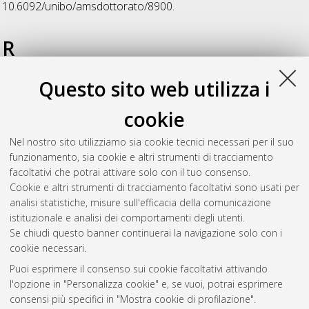
10.6092/unibo/amsdottorato/8900.
R
Questo sito web utilizza i
Rossi, Roberto
(2025)
Identification of the genetic and the
epigenetic profile of the Oral Leukoplakia for diagnostic and
cookie
prognostic purposes
, [Dissertation thesis], Alma Mater
Studiorum Università di Bologna. Dottorato di ricerca in
Nel nostro sito utilizziamo sia cookie tecnici necessari per il suo
Scienze biomediche e neuromotorie
, 37 Ciclo. DOI
funzionamento, sia cookie e altri strumenti di tracciamento
10.48676/unibo/amsdottorato/11768.
facoltativi che potrai attivare solo con il tuo consenso.
Cookie e altri strumenti di tracciamento facoltativi sono usati per
Questa lista e' stata generata il
Thu Aug 6 20:47:10 2026
analisi statistiche, misure sull'efficacia della comunicazione
CEST
.
istituzionale e analisi dei comportamenti degli utenti.
Se chiudi questo banner continuerai la navigazione solo con i
cookie necessari.
Atom
Puoi esprimere il consenso sui cookie facoltativi attivando
Rss 1.0
l'opzione in "Personalizza cookie" e, se vuoi, potrai esprimere
consensi più specifici in "Mostra cookie di profilazione".
Rss 2.0