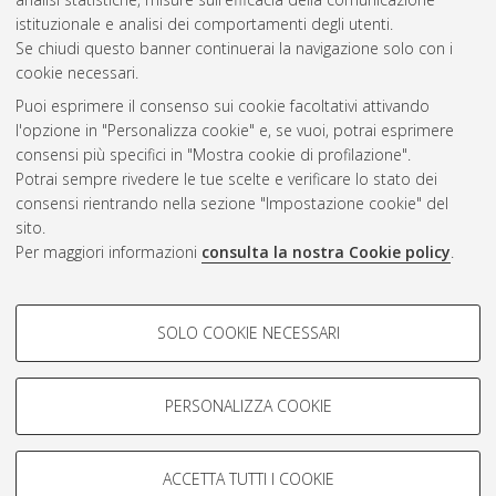
CEST
.
istituzionale e analisi dei comportamenti degli utenti.
Se chiudi questo banner continuerai la navigazione solo con i
cookie necessari.
Atom
Puoi esprimere il consenso sui cookie facoltativi attivando
Rss 1.0
l'opzione in "Personalizza cookie" e, se vuoi, potrai esprimere
consensi più specifici in "Mostra cookie di profilazione".
Rss 2.0
Potrai sempre rivedere le tue scelte e verificare lo stato dei
consensi rientrando nella sezione "Impostazione cookie" del
sito.
AMS Dottorato
Per maggiori informazioni
consulta la nostra Cookie policy
.
ISSN: 2038-7946
Servizio implementato e gestito da
AlmaDL
COOKIE DI PROFILAZIONE -
Impostazioni Cookie
SOLO COOKIE NECESSARI
Informativa sulla privacy
FACOLTATIVI
Condizioni d’uso del sito
Si tratta di cookie utilizzati per analizzare le caratteristiche della
navigazione degli utenti, creare profili in base al loro comportamento
PERSONALIZZA COOKIE
sul sito, per analisi di marketing.
Mostra cookie di profilazione
ACCETTA TUTTI I COOKIE
Google/Youtube Video