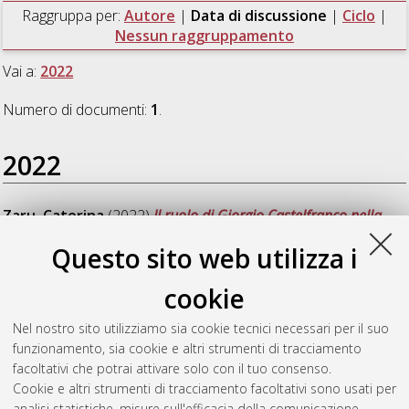
Raggruppa per:
Autore
|
Data di discussione
|
Ciclo
|
Nessun raggruppamento
Vai a:
2022
Numero di documenti:
1
.
2022
Zaru, Caterina
(2022)
Il ruolo di Giorgio Castelfranco nella
salvaguardia e tutela del patrimonio artistico italiano. La
Questo sito web utilizza i
questione delle esportazioni illecite e delle spoliazioni di opere
d'arte attuate dai nazisti in Italia negli anni precedenti e
cookie
durante la Seconda Guerra mondiale.
, [Dissertation thesis],
Alma Mater Studiorum Università di Bologna. Dottorato di
Nel nostro sito utilizziamo sia cookie tecnici necessari per il suo
ricerca in
Studi sul patrimonio culturale / cultural heritage
funzionamento, sia cookie e altri strumenti di tracciamento
studies
, 33 Ciclo. DOI 10.48676/unibo/amsdottorato/10449.
facoltativi che potrai attivare solo con il tuo consenso.
Cookie e altri strumenti di tracciamento facoltativi sono usati per
Questa lista e' stata generata il
Wed Aug 5 20:47:11 2026
analisi statistiche, misure sull'efficacia della comunicazione