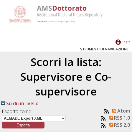
Login
STRUMENTI DI NAVIGAZIONE
Scorri la lista:
Supervisore e Co-
supervisore
Su di un livello
Atom
Esporta come
RSS 1.0
RSS 2.0