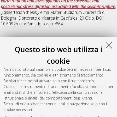
Earth rotation and investigations on the coseismic and
postseismic stress diffusion associated with the seismic rupture
,
[Dissertation thesis], Alma Mater Studiorum Università di
Bologna. Dottorato di ricerca in
Geofisica
, 20 Ciclo. DOI
10.6092/unibo/amsdottorato/864.
R
Questo sito web utilizza i
Rinaldi, Antonio Pio
(2011)
Modeling hydrothermal system:
cookie
deriving observables and hydrothermal instability in volcanic
and non-volcanic setting
, [Dissertation thesis], Alma Mater
Nel nostro sito utilizziamo sia cookie tecnici necessari per il suo
Studiorum Università di Bologna. Dottorato di ricerca in
funzionamento, sia cookie e altri strumenti di tracciamento
Geofisica
, 23 Ciclo. DOI 10.6092/unibo/amsdottorato/3321.
facoltativi che potrai attivare solo con il tuo consenso.
Cookie e altri strumenti di tracciamento facoltativi sono usati per
Questa lista e' stata generata il
Sat Aug 8 20:44:18 2026
analisi statistiche, misure sull'efficacia della comunicazione
CEST
.
istituzionale e analisi dei comportamenti degli utenti.
Se chiudi questo banner continuerai la navigazione solo con i
cookie necessari.
Atom