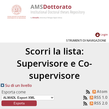
Login
STRUMENTI DI NAVIGAZIONE
Scorri la lista:
Supervisore e Co-
supervisore
Su di un livello
Atom
Esporta come
RSS 1.0
RSS 2.0