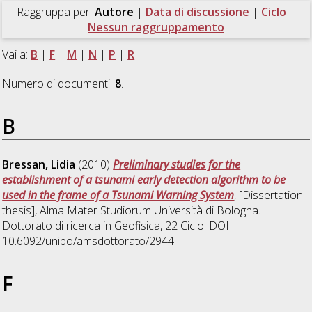
Raggruppa per:
Autore
|
Data di discussione
|
Ciclo
|
Nessun raggruppamento
Vai a:
B
|
F
|
M
|
N
|
P
|
R
Numero di documenti:
8
.
B
Bressan, Lidia
(2010)
Preliminary studies for the
establishment of a tsunami early detection algorithm to be
used in the frame of a Tsunami Warning System
, [Dissertation
thesis], Alma Mater Studiorum Università di Bologna.
Dottorato di ricerca in
Geofisica
, 22 Ciclo. DOI
10.6092/unibo/amsdottorato/2944.
F