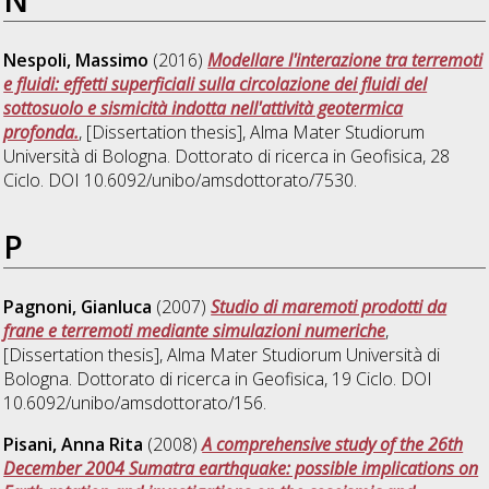
Nespoli, Massimo
(2016)
Modellare l'interazione tra terremoti
e fluidi: effetti superficiali sulla circolazione dei fluidi del
sottosuolo e sismicità indotta nell'attività geotermica
profonda.
, [Dissertation thesis], Alma Mater Studiorum
Università di Bologna. Dottorato di ricerca in
Geofisica
, 28
Ciclo. DOI 10.6092/unibo/amsdottorato/7530.
P
Pagnoni, Gianluca
(2007)
Studio di maremoti prodotti da
frane e terremoti mediante simulazioni numeriche
,
[Dissertation thesis], Alma Mater Studiorum Università di
Bologna. Dottorato di ricerca in
Geofisica
, 19 Ciclo. DOI
10.6092/unibo/amsdottorato/156.
Pisani, Anna Rita
(2008)
A comprehensive study of the 26th
December 2004 Sumatra earthquake: possible implications on