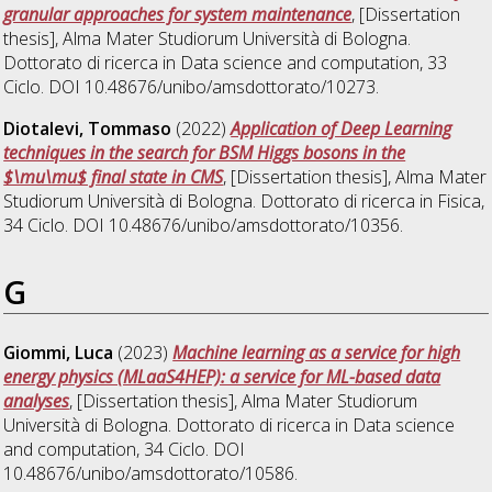
granular approaches for system maintenance
, [Dissertation
thesis], Alma Mater Studiorum Università di Bologna.
Dottorato di ricerca in
Data science and computation
, 33
Ciclo. DOI 10.48676/unibo/amsdottorato/10273.
Diotalevi, Tommaso
(2022)
Application of Deep Learning
techniques in the search for BSM Higgs bosons in the
$\mu\mu$ final state in CMS
, [Dissertation thesis], Alma Mater
Studiorum Università di Bologna. Dottorato di ricerca in
Fisica
,
34 Ciclo. DOI 10.48676/unibo/amsdottorato/10356.
G
Giommi, Luca
(2023)
Machine learning as a service for high
energy physics (MLaaS4HEP): a service for ML-based data
analyses
, [Dissertation thesis], Alma Mater Studiorum
Università di Bologna. Dottorato di ricerca in
Data science
and computation
, 34 Ciclo. DOI
10.48676/unibo/amsdottorato/10586.