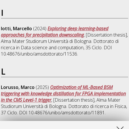
I
Iotti, Marcello
(2024)
Exploring deep learning-based
approaches for precipitation downscaling
, [Dissertation thesis],
Alma Mater Studiorum Università di Bologna. Dottorato di
ricerca in
Data science and computation
, 35 Ciclo. DOI
10.48676/unibo/amsdottorato/11536.
L
Lorusso, Marco
(2025)
Optimization of ML-Based BSM
triggering with knowledge distillation for FPGA implementation
in the CMS Level-1 trigger
, [Dissertation thesis], Alma Mater
Studiorum Università di Bologna. Dottorato di ricerca in
Fisica
,
37 Ciclo. DOI 10.48676/unibo/amsdottorato/11891.