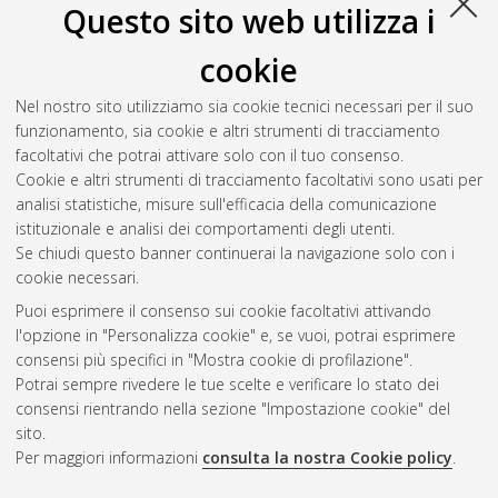
M
Questo sito web utilizza i
cookie
Minarini, Francesco
(2025)
Green computing for particle
physics
, [Dissertation thesis], Alma Mater Studiorum Università
Nel nostro sito utilizziamo sia cookie tecnici necessari per il suo
di Bologna. Dottorato di ricerca in
Fisica
, 37 Ciclo. DOI
funzionamento, sia cookie e altri strumenti di tracciamento
10.48676/unibo/amsdottorato/12272.
facoltativi che potrai attivare solo con il tuo consenso.
Cookie e altri strumenti di tracciamento facoltativi sono usati per
Questa lista e' stata generata il
Wed Aug 5 20:48:51 2026
analisi statistiche, misure sull'efficacia della comunicazione
CEST
.
istituzionale e analisi dei comportamenti degli utenti.
Se chiudi questo banner continuerai la navigazione solo con i
cookie necessari.
Atom
Puoi esprimere il consenso sui cookie facoltativi attivando
Rss 1.0
l'opzione in "Personalizza cookie" e, se vuoi, potrai esprimere
consensi più specifici in "Mostra cookie di profilazione".
Rss 2.0
Potrai sempre rivedere le tue scelte e verificare lo stato dei
consensi rientrando nella sezione "Impostazione cookie" del
AMS Dottorato
sito.
Per maggiori informazioni
consulta la nostra Cookie policy
.
ISSN: 2038-7946
Servizio implementato e gestito da
AlmaDL