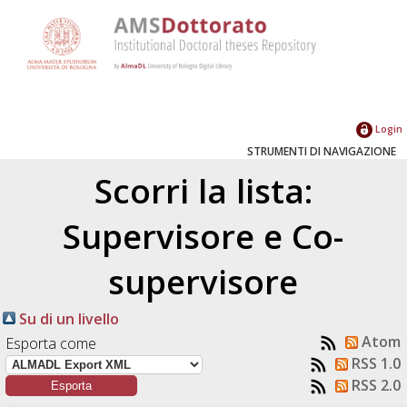
Login
STRUMENTI DI NAVIGAZIONE
Scorri la lista:
Supervisore e Co-
supervisore
Su di un livello
Atom
Esporta come
RSS 1.0
RSS 2.0