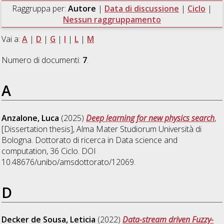
Raggruppa per:
Autore
|
Data di discussione
|
Ciclo
|
Nessun raggruppamento
Vai a:
A
|
D
|
G
|
I
|
L
|
M
Numero di documenti:
7
.
A
Anzalone, Luca
(2025)
Deep learning for new physics search
,
[Dissertation thesis], Alma Mater Studiorum Università di
Bologna. Dottorato di ricerca in
Data science and
computation
, 36 Ciclo. DOI
10.48676/unibo/amsdottorato/12069.
D
Decker de Sousa, Leticia
(2022)
Data-stream driven Fuzzy-