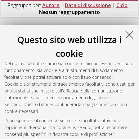
Raggruppa per:
Autore
|
Data di discussione
|
Ciclo
|
Nessun raggruppamento
Numero di documenti:
1
.
Questo sito web utilizza i
Comandini, Patrizia
(2012)
Development of instrumental and
sensory analytical methods of food obtained by traditional and
cookie
emerging technologies
, [Dissertation thesis], Alma Mater
Studiorum Università di Bologna. Dottorato di ricerca in
Nel nostro sito utilizziamo sia cookie tecnici necessari per il suo
Scienze e biotecnologie degli alimenti
, 24 Ciclo. DOI
funzionamento, sia cookie e altri strumenti di tracciamento
10.6092/unibo/amsdottorato/4439.
facoltativi che potrai attivare solo con il tuo consenso.
Cookie e altri strumenti di tracciamento facoltativi sono usati per
Questa lista e' stata generata il
Thu Aug 6 20:46:44 2026
analisi statistiche, misure sull'efficacia della comunicazione
CEST
.
istituzionale e analisi dei comportamenti degli utenti.
Se chiudi questo banner continuerai la navigazione solo con i
cookie necessari.
Atom
Puoi esprimere il consenso sui cookie facoltativi attivando
Rss 1.0
l'opzione in "Personalizza cookie" e, se vuoi, potrai esprimere
consensi più specifici in "Mostra cookie di profilazione".
Rss 2.0