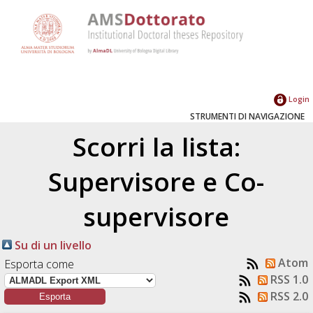
Login
STRUMENTI DI NAVIGAZIONE
Scorri la lista:
Supervisore e Co-
supervisore
Su di un livello
Atom
Esporta come
RSS 1.0
RSS 2.0