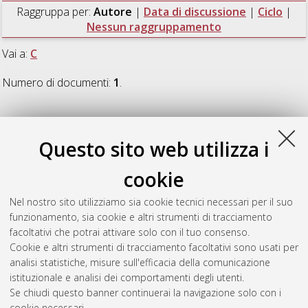
Raggruppa per:
Autore
|
Data di discussione
|
Ciclo
|
Nessun raggruppamento
Vai a:
C
Numero di documenti:
1
.
C
Questo sito web utilizza i
Cesaroni, Gaia
(2008)
Contributo allo studio della
cookie
trasformazione eterogenea: la trasformazione degli Enti del
Primo Libro C.C.
, [Dissertation thesis], Alma Mater Studiorum
Nel nostro sito utilizziamo sia cookie tecnici necessari per il suo
Università di Bologna. Dottorato di ricerca in
Diritto delle
funzionamento, sia cookie e altri strumenti di tracciamento
società e dei mercati finanziari
, 18 Ciclo.
facoltativi che potrai attivare solo con il tuo consenso.
Cookie e altri strumenti di tracciamento facoltativi sono usati per
Questa lista e' stata generata il
Thu Aug 6 20:45:37 2026
analisi statistiche, misure sull'efficacia della comunicazione
CEST
.
istituzionale e analisi dei comportamenti degli utenti.
Se chiudi questo banner continuerai la navigazione solo con i
cookie necessari.