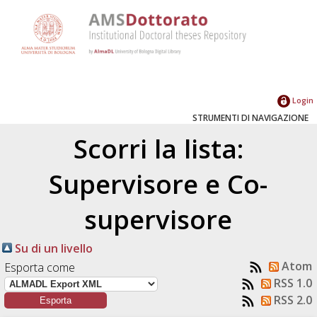
Login
STRUMENTI DI NAVIGAZIONE
Scorri la lista:
Supervisore e Co-
supervisore
Su di un livello
Atom
Esporta come
RSS 1.0
RSS 2.0