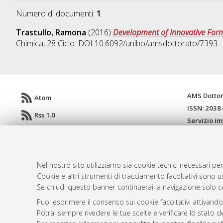
Numero di documenti:
1
.
Trastullo, Ramona
(2016)
Development of Innovative Form
Chimica
, 28 Ciclo. DOI 10.6092/unibo/amsdottorato/7393.
AMS Dotto
Atom
ISSN: 2038
Rss 1.0
Servizio i
Rss 2.0
Impostazio
Informativa
Condizioni 
Nel nostro sito utilizziamo sia cookie tecnici necessari per
Cookie e altri strumenti di tracciamento facoltativi sono us
Se chiudi questo banner continuerai la navigazione solo c
© ALMA MATER STUDIORUM - Università d
Puoi esprimere il consenso sui cookie facoltativi attivando
Potrai sempre rivedere le tue scelte e verificare lo stato 