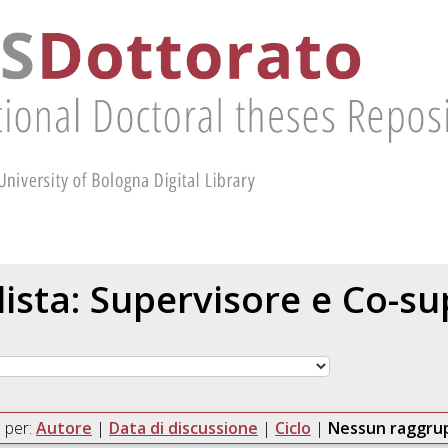
 lista: Supervisore e Co-s
 per:
Autore
|
Data di discussione
|
Ciclo
|
Nessun raggr