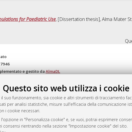
ulations for Paediatric Use
, [Dissertation thesis], Alma Mater S
Que
rato
-7946
mplementato e gestito da
AlmaDL
ni Cookie
Questo sito web utilizza i cookie
 sulla privacy
d’uso del sito
 il suo funzionamento, sia cookie e altri strumenti di tracciamento faco
ati per analisi statistiche, misure sull'efficacia della comunicazione is
on i cookie necessari.
i Bologna, 2007-2026.
 l'opzione in "Personalizza cookie" e, se vuoi, potrai esprimere consens
dei consensi rientrando nella sezione "Impostazione cookie" del sito.