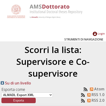
Login
STRUMENTI DI NAVIGAZIONE
Scorri la lista:
Supervisore e Co-
supervisore
Su di un livello
Atom
Esporta come
RSS 1.0
RSS 2.0