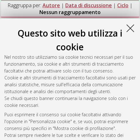
Raggruppa per:
Autore
|
Data di discussione
|
Ciclo
|
Nessun raggruppamento
Numero di documenti:
1
.
Questo sito web utilizza i
Ossicini, Charlotte
(2009)
Chortheater. Genesi di un modello
cookie
Tipologie corali nel Novecento
, [Dissertation thesis], Alma
Mater Studiorum Università di Bologna. Dottorato di ricerca in
Nel nostro sito utilizziamo sia cookie tecnici necessari per il suo
Studi teatrali e cinematografici
, 21 Ciclo. DOI
funzionamento, sia cookie e altri strumenti di tracciamento
10.6092/unibo/amsdottorato/2001.
facoltativi che potrai attivare solo con il tuo consenso.
Cookie e altri strumenti di tracciamento facoltativi sono usati per
Questa lista e' stata generata il
Sat Aug 8 20:45:44 2026
analisi statistiche, misure sull'efficacia della comunicazione
CEST
.
istituzionale e analisi dei comportamenti degli utenti.
Se chiudi questo banner continuerai la navigazione solo con i
cookie necessari.
Atom
Puoi esprimere il consenso sui cookie facoltativi attivando
Rss 1.0
l'opzione in "Personalizza cookie" e, se vuoi, potrai esprimere
consensi più specifici in "Mostra cookie di profilazione".
Rss 2.0
Potrai sempre rivedere le tue scelte e verificare lo stato dei