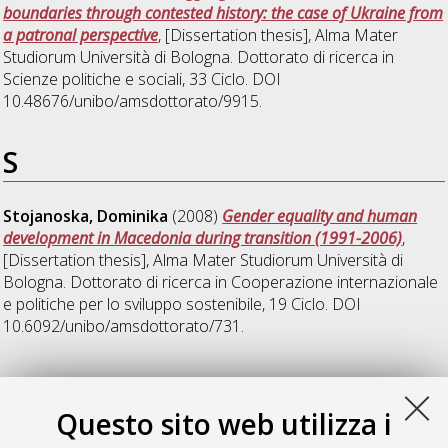
boundaries through contested history: the case of Ukraine from
a patronal perspective
, [Dissertation thesis], Alma Mater
Studiorum Università di Bologna. Dottorato di ricerca in
Scienze politiche e sociali
, 33 Ciclo. DOI
10.48676/unibo/amsdottorato/9915.
S
Stojanoska, Dominika
(2008)
Gender equality and human
development in Macedonia during transition (1991-2006)
,
[Dissertation thesis], Alma Mater Studiorum Università di
Bologna. Dottorato di ricerca in
Cooperazione internazionale
e politiche per lo sviluppo sostenibile
, 19 Ciclo. DOI
10.6092/unibo/amsdottorato/731.
Z
Questo sito web utilizza i
Zinnatullin, Aidar
(2024)
Struggling for the narrative: