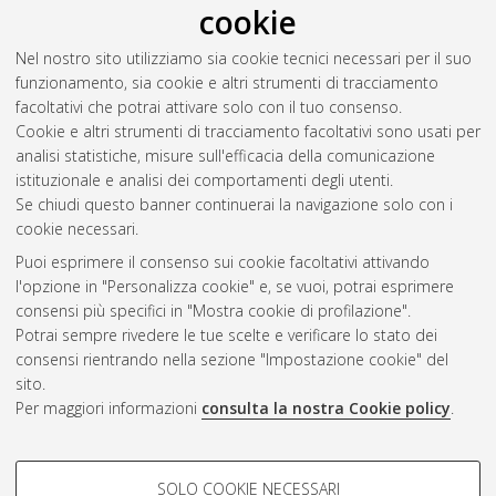
cookie
communication strategies of the government and the
opposition in the non-democratic context (the case of Russia)
,
Nel nostro sito utilizziamo sia cookie tecnici necessari per il suo
[Dissertation thesis], Alma Mater Studiorum Università di
funzionamento, sia cookie e altri strumenti di tracciamento
Bologna. Dottorato di ricerca in
Scienze politiche e sociali
, 35
facoltativi che potrai attivare solo con il tuo consenso.
Ciclo. DOI 10.48676/unibo/amsdottorato/11418.
Cookie e altri strumenti di tracciamento facoltativi sono usati per
analisi statistiche, misure sull'efficacia della comunicazione
Questa lista e' stata generata il
Fri Aug 7 20:45:03 2026 CEST
.
istituzionale e analisi dei comportamenti degli utenti.
Se chiudi questo banner continuerai la navigazione solo con i
cookie necessari.
Atom
Puoi esprimere il consenso sui cookie facoltativi attivando
Rss 1.0
l'opzione in "Personalizza cookie" e, se vuoi, potrai esprimere
consensi più specifici in "Mostra cookie di profilazione".
Rss 2.0
Potrai sempre rivedere le tue scelte e verificare lo stato dei
consensi rientrando nella sezione "Impostazione cookie" del
AMS Dottorato
sito.
Per maggiori informazioni
consulta la nostra Cookie policy
.
ISSN: 2038-7946
Servizio implementato e gestito da
AlmaDL
Impostazioni Cookie
COOKIE DI PROFILAZIONE -
SOLO COOKIE NECESSARI
Informativa sulla privacy