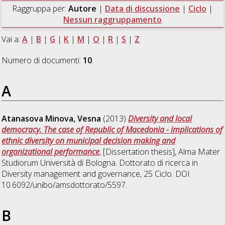
Raggruppa per:
Autore
|
Data di discussione
|
Ciclo
|
Nessun raggruppamento
Vai a:
A
|
B
|
G
|
K
|
M
|
O
|
R
|
S
|
Z
Numero di documenti:
10
.
A
Atanasova Minova, Vesna
(2013)
Diversity and local
democracy. The case of Republic of Macedonia - implications of
ethnic diversity on municipal decision making and
organizational performance
, [Dissertation thesis], Alma Mater
Studiorum Università di Bologna. Dottorato di ricerca in
Diversity management and governance
, 25 Ciclo. DOI
10.6092/unibo/amsdottorato/5597.
B