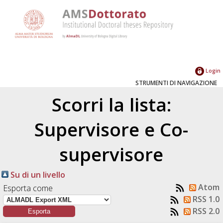
Login
STRUMENTI DI NAVIGAZIONE
Scorri la lista:
Supervisore e Co-
supervisore
Su di un livello
Atom
Esporta come
RSS 1.0
RSS 2.0