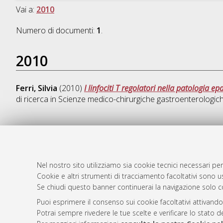
Vai a:
2010
Numero di documenti:
1
.
2010
Ferri, Silvia
(2010)
I linfociti T regolatori nella patologia e
di ricerca in
Scienze medico-chirurgiche gastroenterologiche
AMS Dotto
Atom
ISSN: 2038
Nel nostro sito utilizziamo sia cookie tecnici necessari per
Rss 1.0
Cookie e altri strumenti di tracciamento facoltativi sono us
Servizio i
Se chiudi questo banner continuerai la navigazione solo c
Rss 2.0
Impostazio
Informativa
Puoi esprimere il consenso sui cookie facoltativi attivando
Potrai sempre rivedere le tue scelte e verificare lo stato 
Condizioni 