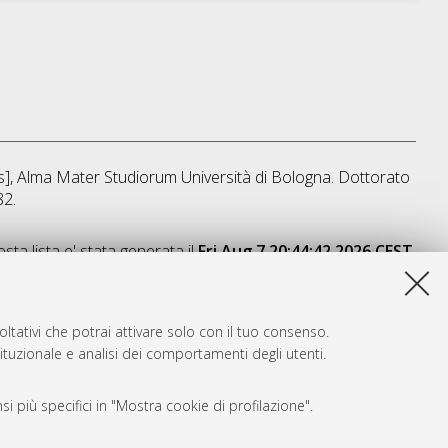
sis], Alma Mater Studiorum Università di Bologna. Dottorato
82.
sta lista e' stata generata il
Fri Aug 7 20:44:42 2026 CEST
.
ltativi che potrai attivare solo con il tuo consenso.
tituzionale e analisi dei comportamenti degli utenti.
i più specifici in "Mostra cookie di profilazione".