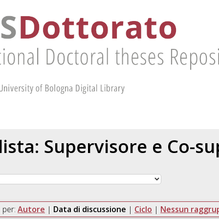
 lista: Supervisore e Co-s
 per:
Autore
|
Data di discussione
|
Ciclo
|
Nessun raggr