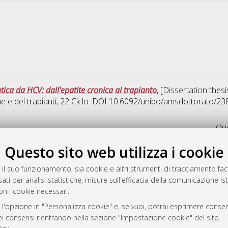
patica da HCV: dall'epatite cronica al trapianto
, [Dissertation the
 e dei trapianti
, 22 Ciclo. DOI 10.6092/unibo/amsdottorato/23
Que
Questo sito web utilizza i cookie
rato
-7946
 il suo funzionamento, sia cookie e altri strumenti di tracciamento faco
ati per analisi statistiche, misure sull'efficacia della comunicazione is
mplementato e gestito da
AlmaDL
on i cookie necessari.
ni Cookie
 sulla privacy
 l'opzione in "Personalizza cookie" e, se vuoi, potrai esprimere consens
dei consensi rientrando nella sezione "Impostazione cookie" del sito.
d’uso del sito