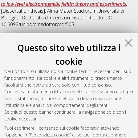
to low level electromagnetic fields: theory and experiments
,
[Dissertation thesis], Alma Mater Studiorum Università di
Bologna. Dottorato di ricerca in
Fisica
, 19 Ciclo. DOI
10.6092/unibo/amsdottorato/505.
P
Questo sito web utilizza i
cookie
Procopio, Maria
(2011)
Radical pair compass sensor model in
avian magnetoreception
, [Dissertation thesis], Alma Mater
Nel nostro sito utilizziamo sia cookie tecnici necessari per il suo
Studiorum Università di Bologna. Dottorato di ricerca in
Fisica
,
funzionamento, sia cookie e altri strumenti di tracciamento
22 Ciclo.
facoltativi che potrai attivare solo con il tuo consenso.
Cookie e altri strumenti di tracciamento facoltativi sono usati per
Questa lista e' stata generata il
Sat Aug 8 20:43:53 2026
analisi statistiche, misure sull'efficacia della comunicazione
CEST
.
istituzionale e analisi dei comportamenti degli utenti.
Se chiudi questo banner continuerai la navigazione solo con i
cookie necessari.
Atom
Puoi esprimere il consenso sui cookie facoltativi attivando
Rss 1.0
l'opzione in "Personalizza cookie" e, se vuoi, potrai esprimere