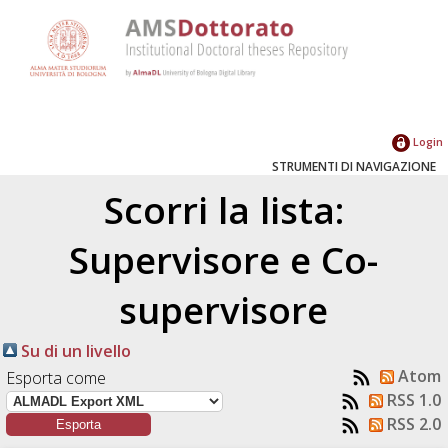
Login
STRUMENTI DI NAVIGAZIONE
Scorri la lista:
Supervisore e Co-
supervisore
Su di un livello
Atom
Esporta come
RSS 1.0
RSS 2.0