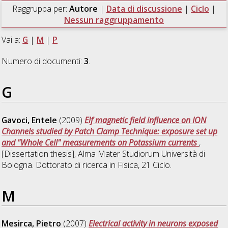
Raggruppa per:
Autore
|
Data di discussione
|
Ciclo
|
Nessun raggruppamento
Vai a:
G
|
M
|
P
Numero di documenti:
3
.
G
Gavoci, Entele
(2009)
Elf magnetic field influence on ION
Channels studied by Patch Clamp Technique: exposure set up
and "Whole Cell" measurements on Potassium currents
,
[Dissertation thesis], Alma Mater Studiorum Università di
Bologna. Dottorato di ricerca in
Fisica
, 21 Ciclo.
M
Mesirca, Pietro
(2007)
Electrical activity in neurons exposed