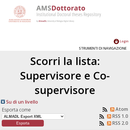
Login
STRUMENTI DI NAVIGAZIONE
Scorri la lista:
Supervisore e Co-
supervisore
Su di un livello
Atom
Esporta come
RSS 1.0
RSS 2.0