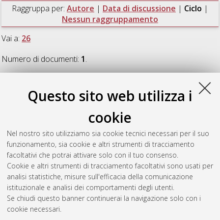
Raggruppa per:
Autore
|
Data di discussione
|
Ciclo
|
Nessun raggruppamento
Vai a:
26
Numero di documenti:
1
.
26
Questo sito web utilizza i
cookie
Inglese, Marco
(2014)
Unione Europea e sanità
, [Dissertation
thesis], Alma Mater Studiorum Università di Bologna.
Nel nostro sito utilizziamo sia cookie tecnici necessari per il suo
Dottorato di ricerca in
Diritto europeo
, 26 Ciclo. DOI
funzionamento, sia cookie e altri strumenti di tracciamento
10.6092/unibo/amsdottorato/6510.
facoltativi che potrai attivare solo con il tuo consenso.
Cookie e altri strumenti di tracciamento facoltativi sono usati per
Questa lista e' stata generata il
Sat Aug 8 20:47:45 2026
analisi statistiche, misure sull'efficacia della comunicazione
CEST
.
istituzionale e analisi dei comportamenti degli utenti.
Se chiudi questo banner continuerai la navigazione solo con i
cookie necessari.
Atom