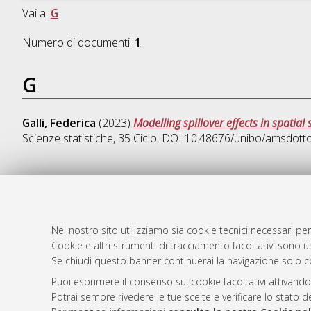
Vai a:
G
Numero di documenti:
1
.
G
Galli, Federica
(2023)
Modelling spillover effects in spatial 
Scienze statistiche
, 35 Ciclo. DOI 10.48676/unibo/amsdott
AMS Dotto
Atom
ISSN: 2038
Nel nostro sito utilizziamo sia cookie tecnici necessari per
Rss 1.0
Cookie e altri strumenti di tracciamento facoltativi sono us
Servizio i
Se chiudi questo banner continuerai la navigazione solo c
Rss 2.0
Impostazio
Informativa
Puoi esprimere il consenso sui cookie facoltativi attivando
Potrai sempre rivedere le tue scelte e verificare lo stato 
Condizioni 