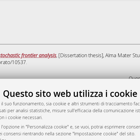
stochastic frontier analysis
, [Dissertation thesis], Alma Mater St
orato/10537.
Quest
Questo sito web utilizza i cookie
rato
-7946
 il suo funzionamento, sia cookie e altri strumenti di tracciamento faco
ati per analisi statistiche, misure sull'efficacia della comunicazione is
mplementato e gestito da
AlmaDL
on i cookie necessari.
ni Cookie
 sulla privacy
 l'opzione in "Personalizza cookie" e, se vuoi, potrai esprimere consens
dei consensi rientrando nella sezione "Impostazione cookie" del sito.
d’uso del sito