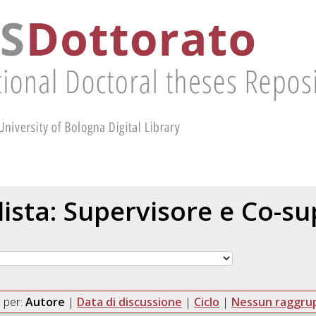
 lista: Supervisore e Co-s
 per:
Autore
|
Data di discussione
|
Ciclo
|
Nessun raggr