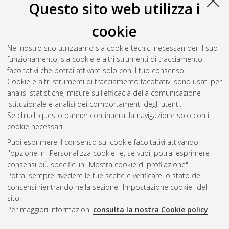
Questo sito web utilizza i
the assessment of drug transfer across the mammary epithelial
barrier: from 2D to 3D porcine primary mammary epithelial
cookie
cell culture
, [Dissertation thesis], Alma Mater Studiorum
Università di Bologna. Dottorato di ricerca in
Scienze
Nel nostro sito utilizziamo sia cookie tecnici necessari per il suo
veterinarie
, 37 Ciclo. DOI
funzionamento, sia cookie e altri strumenti di tracciamento
10.48676/unibo/amsdottorato/12035.
facoltativi che potrai attivare solo con il tuo consenso.
Cookie e altri strumenti di tracciamento facoltativi sono usati per
Questa lista e' stata generata il
Thu Aug 6 20:48:38 2026
analisi statistiche, misure sull'efficacia della comunicazione
CEST
.
istituzionale e analisi dei comportamenti degli utenti.
Se chiudi questo banner continuerai la navigazione solo con i
cookie necessari.
Atom
Puoi esprimere il consenso sui cookie facoltativi attivando
Rss 1.0
l'opzione in "Personalizza cookie" e, se vuoi, potrai esprimere
consensi più specifici in "Mostra cookie di profilazione".
Rss 2.0
Potrai sempre rivedere le tue scelte e verificare lo stato dei
consensi rientrando nella sezione "Impostazione cookie" del
sito.
AMS Dottorato
Per maggiori informazioni
consulta la nostra Cookie policy
.
ISSN: 2038-7946
Servizio implementato e gestito da
AlmaDL