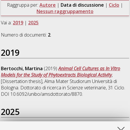
Raggruppa per:
Autore
|
Data di discussione
|
Ciclo
|
Nessun raggruppamento
Vai a:
2019
|
2025
Numero di documenti:
2
.
2019
Bertocchi, Martina
(2019)
Animal Cell Cultures as In Vitro
Models for the Study of Phytoextracts Biological Activity
,
[Dissertation thesis], Alma Mater Studiorum Università di
Bologna. Dottorato di ricerca in
Scienze veterinarie
, 31 Ciclo.
DOI 10.6092/unibo/amsdottorato/8870.
2025
La Mantia, Debora
(2025)
Development of in vitro models for