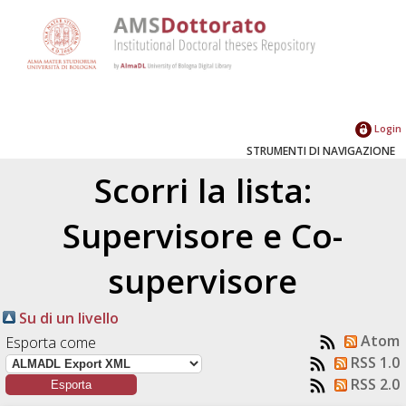
Login
STRUMENTI DI NAVIGAZIONE
Scorri la lista:
Supervisore e Co-
supervisore
Su di un livello
Atom
Esporta come
RSS 1.0
RSS 2.0