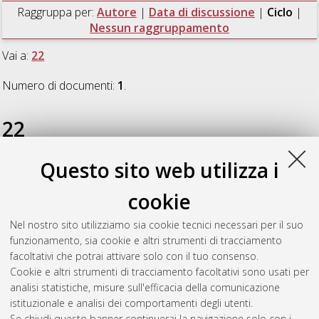
Raggruppa per:
Autore
|
Data di discussione
|
Ciclo
|
Nessun raggruppamento
Vai a:
22
Numero di documenti:
1
.
22
Questo sito web utilizza i
Morlacchi, Pablo
(2010)
Interazioni multitrofiche tra
popolazioni in sistemi di colture officinali: Coccinella
cookie
septempunctata Linneus e Macrosiphoniella millefolii DeGeer
su Achillea collina Becker
, [Dissertation thesis], Alma Mater
Nel nostro sito utilizziamo sia cookie tecnici necessari per il suo
Studiorum Università di Bologna. Dottorato di ricerca in
funzionamento, sia cookie e altri strumenti di tracciamento
Entomologia agraria
, 22 Ciclo. DOI
facoltativi che potrai attivare solo con il tuo consenso.
10.6092/unibo/amsdottorato/2744.
Cookie e altri strumenti di tracciamento facoltativi sono usati per
analisi statistiche, misure sull'efficacia della comunicazione
Questa lista e' stata generata il
Fri Aug 7 20:47:29 2026 CEST
.
istituzionale e analisi dei comportamenti degli utenti.
Se chiudi questo banner continuerai la navigazione solo con i