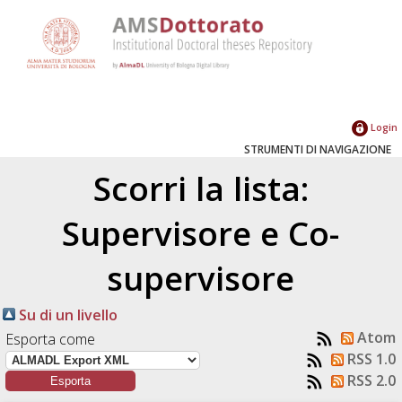
Login
STRUMENTI DI NAVIGAZIONE
Scorri la lista:
Supervisore e Co-
supervisore
Su di un livello
Atom
Esporta come
RSS 1.0
RSS 2.0