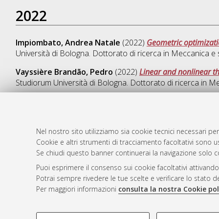
2022
Impiombato, Andrea Natale
(2022)
Geometric optimizati
Università di Bologna. Dottorato di ricerca in
Meccanica e s
Vayssière Brandão, Pedro
(2022)
Linear and nonlinear t
Studiorum Università di Bologna. Dottorato di ricerca in
Me
Nel nostro sito utilizziamo sia cookie tecnici necessari per
AMS Dotto
Atom
Cookie e altri strumenti di tracciamento facoltativi sono us
ISSN: 2038
Rss 1.0
Se chiudi questo banner continuerai la navigazione solo c
Servizio i
Puoi esprimere il consenso sui cookie facoltativi attivando
Rss 2.0
Impostazio
Potrai sempre rivedere le tue scelte e verificare lo stato 
Informativa
Per maggiori informazioni
consulta la nostra Cookie pol
Condizioni 
COOKIE DI PROFILAZIONE - FACOLTATIVI