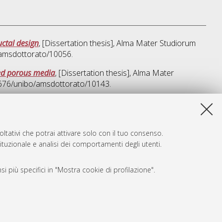
ctal design
, [Dissertation thesis], Alma Mater Studiorum
/amsdottorato/10056.
ted porous media
, [Dissertation thesis], Alma Mater
48676/unibo/amsdottorato/10143.
a lista e' stata generata il
Thu Aug 6 20:45:41 2026 CEST
.
ltativi che potrai attivare solo con il tuo consenso.
tituzionale e analisi dei comportamenti degli utenti.
i più specifici in "Mostra cookie di profilazione".
SARI