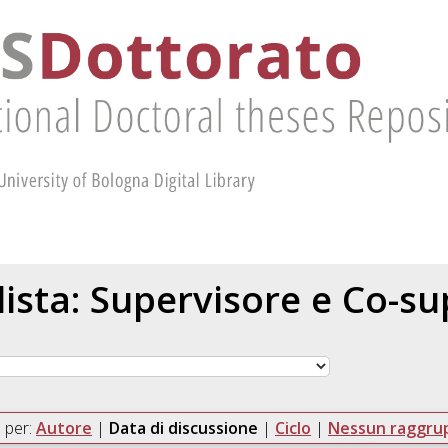
 lista: Supervisore e Co-s
 per:
Autore
|
Data di discussione
|
Ciclo
|
Nessun raggr