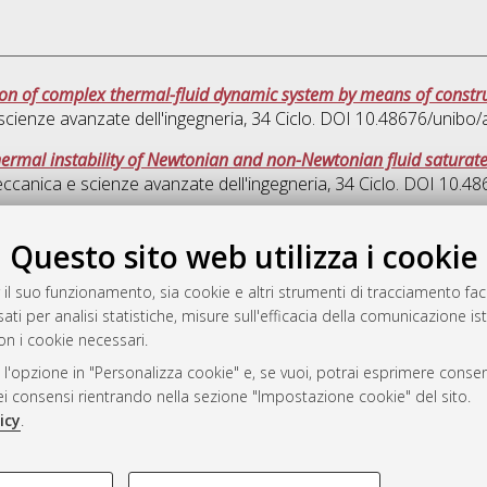
on of complex thermal-fluid dynamic system by means of constru
cienze avanzate dell'ingegneria
, 34 Ciclo. DOI 10.48676/unibo
hermal instability of Newtonian and non-Newtonian fluid satura
ccanica e scienze avanzate dell'ingegneria
, 34 Ciclo. DOI 10.
Quest
Questo sito web utilizza i cookie
 il suo funzionamento, sia cookie e altri strumenti di tracciamento faco
rato
ati per analisi statistiche, misure sull'efficacia della comunicazione is
-7946
on i cookie necessari.
mplementato e gestito da
AlmaDL
 l'opzione in "Personalizza cookie" e, se vuoi, potrai esprimere consens
ni Cookie
dei consensi rientrando nella sezione "Impostazione cookie" del sito.
 sulla privacy
icy
.
d’uso del sito
COOKIE TECNICI - NECES