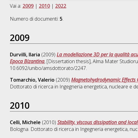
Vai a:
2009
|
2010
|
2022
Numero di documenti:
5
.
2009
Durvilli, Ilaria
(2009)
La modellazione 3D per la qualità acus
Epoca Bizantina
, [Dissertation thesis], Alma Mater Studior
10.6092/unibo/amsdottorato/2247.
Tomarchio, Valerio
(2009)
Magnetohydrodynamic Effects 
Dottorato di ricerca in
Ingegneria energetica, nucleare e d
2010
Celli, Michele
(2010)
Stability, viscous dissipation and loc
Bologna. Dottorato di ricerca in
Ingegneria energetica, nuc