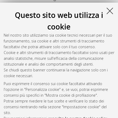
costituzionale
, 20 Ciclo. DOI
10.6092/unibo/amsdottorato/744.
Questo sito web utilizza i
Raffiotta, Edoardo Carlo
(2008)
Gli interventi sostitutivi nei
cookie
confronti degli enti territoriali
, [Dissertation thesis], Alma
Mater Studiorum Università di Bologna. Dottorato di ricerca in
Nel nostro sito utilizziamo sia cookie tecnici necessari per il suo
Diritto costituzionale
, 20 Ciclo. DOI
funzionamento, sia cookie e altri strumenti di tracciamento
10.6092/unibo/amsdottorato/748.
facoltativi che potrai attivare solo con il tuo consenso.
Cookie e altri strumenti di tracciamento facoltativi sono usati per
Questa lista e' stata generata il
Sat Aug 8 20:48:19 2026
analisi statistiche, misure sull'efficacia della comunicazione
CEST
.
istituzionale e analisi dei comportamenti degli utenti.
Se chiudi questo banner continuerai la navigazione solo con i
cookie necessari.
Atom
Puoi esprimere il consenso sui cookie facoltativi attivando
Rss 1.0
l'opzione in "Personalizza cookie" e, se vuoi, potrai esprimere
consensi più specifici in "Mostra cookie di profilazione".
Rss 2.0
Potrai sempre rivedere le tue scelte e verificare lo stato dei
consensi rientrando nella sezione "Impostazione cookie" del
sito.
AMS Dottorato