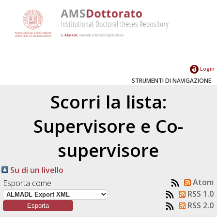
Login
STRUMENTI DI NAVIGAZIONE
Scorri la lista:
Supervisore e Co-
supervisore
Su di un livello
Atom
Esporta come
RSS 1.0
RSS 2.0