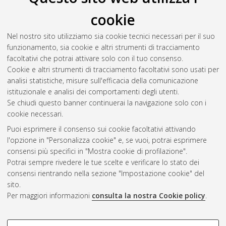
Devicienti, Chiara
(2014)
Valutazione della presenza di
cookie
contaminanti perfluoroalchilici in alimenti destinati al consumo
umano
, [Dissertation thesis], Alma Mater Studiorum Università
Nel nostro sito utilizziamo sia cookie tecnici necessari per il suo
di Bologna. Dottorato di ricerca in
Scienze veterinarie
, 26
funzionamento, sia cookie e altri strumenti di tracciamento
Ciclo. DOI 10.6092/unibo/amsdottorato/6424.
facoltativi che potrai attivare solo con il tuo consenso.
Cookie e altri strumenti di tracciamento facoltativi sono usati per
Questa lista e' stata generata il
Sat Aug 8 20:45:23 2026
analisi statistiche, misure sull'efficacia della comunicazione
CEST
.
istituzionale e analisi dei comportamenti degli utenti.
Se chiudi questo banner continuerai la navigazione solo con i
cookie necessari.
Atom
Puoi esprimere il consenso sui cookie facoltativi attivando
Rss 1.0
l'opzione in "Personalizza cookie" e, se vuoi, potrai esprimere
consensi più specifici in "Mostra cookie di profilazione".
Rss 2.0
Potrai sempre rivedere le tue scelte e verificare lo stato dei
consensi rientrando nella sezione "Impostazione cookie" del
sito.
AMS Dottorato
Per maggiori informazioni
consulta la nostra Cookie policy
.
ISSN: 2038-7946
Servizio implementato e gestito da
AlmaDL
Impostazioni Cookie
COOKIE DI PROFILAZIONE -