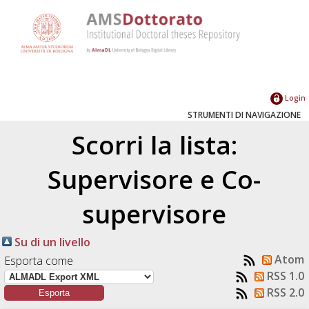
Login
STRUMENTI DI NAVIGAZIONE
Scorri la lista:
Supervisore e Co-
supervisore
Su di un livello
Atom
Esporta come
RSS 1.0
RSS 2.0