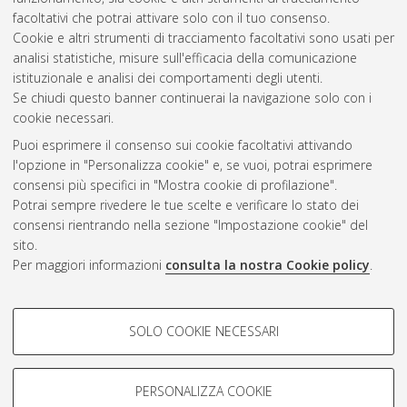
10.6092/unibo/amsdottorato/307.
facoltativi che potrai attivare solo con il tuo consenso.
Cookie e altri strumenti di tracciamento facoltativi sono usati per
Questa lista e' stata generata il
Sat Aug 8 20:47:22 2026
analisi statistiche, misure sull'efficacia della comunicazione
CEST
.
istituzionale e analisi dei comportamenti degli utenti.
Se chiudi questo banner continuerai la navigazione solo con i
cookie necessari.
Atom
Puoi esprimere il consenso sui cookie facoltativi attivando
Rss 1.0
l'opzione in "Personalizza cookie" e, se vuoi, potrai esprimere
consensi più specifici in "Mostra cookie di profilazione".
Rss 2.0
Potrai sempre rivedere le tue scelte e verificare lo stato dei
consensi rientrando nella sezione "Impostazione cookie" del
AMS Dottorato
sito.
Per maggiori informazioni
consulta la nostra Cookie policy
.
ISSN: 2038-7946
Servizio implementato e gestito da
AlmaDL
Impostazioni Cookie
COOKIE DI PROFILAZIONE -
SOLO COOKIE NECESSARI
Informativa sulla privacy
FACOLTATIVI
Condizioni d’uso del sito
Si tratta di cookie utilizzati per analizzare le caratteristiche della
navigazione degli utenti, creare profili in base al loro comportamento
PERSONALIZZA COOKIE
sul sito, per analisi di marketing.