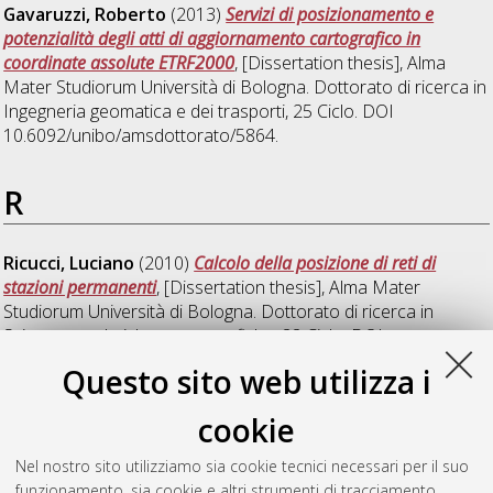
Gavaruzzi, Roberto
(2013)
Servizi di posizionamento e
potenzialità degli atti di aggiornamento cartografico in
coordinate assolute ETRF2000
, [Dissertation thesis], Alma
Mater Studiorum Università di Bologna. Dottorato di ricerca in
Ingegneria geomatica e dei trasporti
, 25 Ciclo. DOI
10.6092/unibo/amsdottorato/5864.
R
Ricucci, Luciano
(2010)
Calcolo della posizione di reti di
stazioni permanenti
, [Dissertation thesis], Alma Mater
Studiorum Università di Bologna. Dottorato di ricerca in
Scienze geodetiche e topografiche
, 22 Ciclo. DOI
10.6092/unibo/amsdottorato/3146.
Questo sito web utilizza i
Ronci, Ernesto
(2007)
Dallo statico al Network RTK:
cookie
l'evoluzione del rilievo satellitare
, [Dissertation thesis], Alma
Mater Studiorum Università di Bologna. Dottorato di ricerca in
Nel nostro sito utilizziamo sia cookie tecnici necessari per il suo
Scienze geodetiche e topografiche
, 19 Ciclo. DOI
funzionamento, sia cookie e altri strumenti di tracciamento