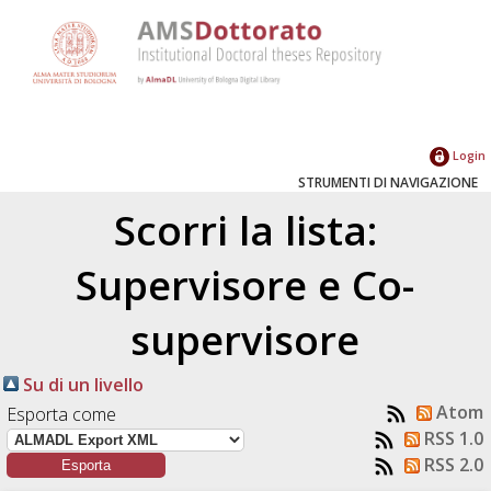
Login
STRUMENTI DI NAVIGAZIONE
Scorri la lista:
Supervisore e Co-
supervisore
Su di un livello
Atom
Esporta come
RSS 1.0
RSS 2.0